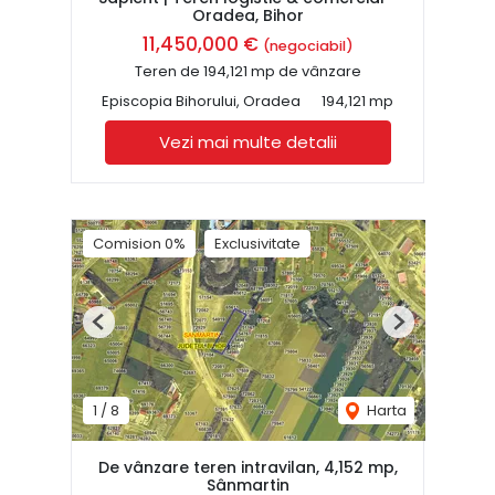
Oradea, Bihor
11,450,000 €
(negociabil)
Teren de 194,121 mp de vânzare
Episcopia Bihorului, Oradea
194,121 mp
Vezi mai multe detalii
Comision 0%
Exclusivitate
Previous
Next
1
/
8
Harta
De vânzare teren intravilan, 4,152 mp,
Sânmartin