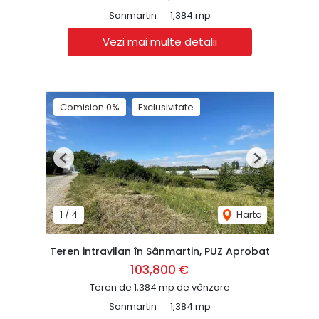
Sanmartin
1,384 mp
Vezi mai multe detalii
Comision 0%
Exclusivitate
Previous
Next
1
/
4
Harta
Teren intravilan în Sânmartin, PUZ Aprobat
103,800 €
Teren de 1,384 mp de vânzare
Sanmartin
1,384 mp