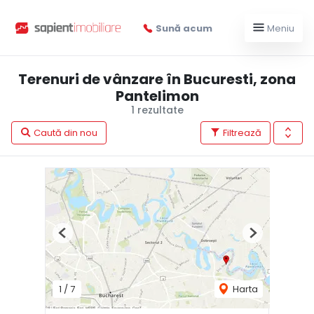
Sună acum
Meniu
Terenuri de vânzare în Bucuresti, zona
Pantelimon
1 rezultate
Caută din nou
Filtrează
Previous
Next
1
/
7
Harta