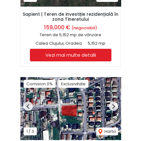
Sapient | Teren de investiție rezidențială în
zona Tineretului
159,000 €
(negociabil)
Teren de 5,152 mp de vânzare
Calea Clujului, Oradea
5,152 mp
Vezi mai multe detalii
Comision 0%
Exclusivitate
Previous
Next
1
/
3
Harta