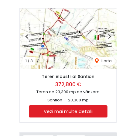
Previous
Next
1
/
3
Harta
Teren industrial Santion
372,800 €
Teren de 23,300 mp de vânzare
Santion
23,300 mp
Vezi mai multe detalii