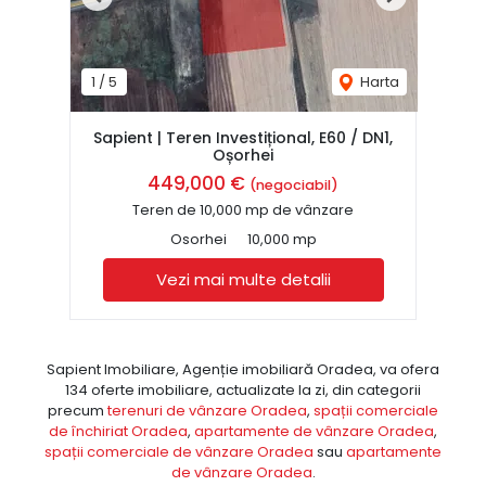
Previous
Next
1
/
5
Harta
Sapient | Teren Investițional, E60 / DN1,
Oșorhei
449,000 €
(negociabil)
Teren de 10,000 mp de vânzare
Osorhei
10,000 mp
Vezi mai multe detalii
Sapient Imobiliare, Agenție imobiliară Oradea, va ofera
134 oferte imobiliare, actualizate la zi, din categorii
precum
terenuri de vânzare Oradea
,
spații comerciale
de închiriat Oradea
,
apartamente de vânzare Oradea
,
spații comerciale de vânzare Oradea
sau
apartamente
de vânzare Oradea
.