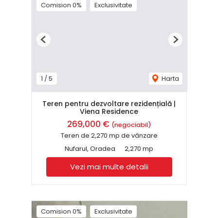
Comision 0%
Exclusivitate
Previous
Next
1
/
5
Harta
Teren pentru dezvoltare rezidențială |
Viena Residence
269,000 €
(negociabil)
Teren de 2,270 mp de vânzare
Nufarul, Oradea
2,270 mp
Vezi mai multe detalii
Comision 0%
Exclusivitate