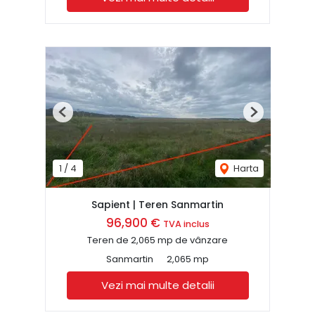
Previous
Next
1
/
4
Harta
Sapient | Teren Sanmartin
96,900 €
TVA inclus
Teren de 2,065 mp de vânzare
Sanmartin
2,065 mp
Vezi mai multe detalii