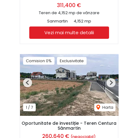
311,400 €
Teren de 4,152 mp de vânzare
Sanmartin
4,152 mp
Vezi mai multe detalii
Comision 0%
Exclusivitate
Previous
Next
1
/
7
Harta
Oportunitate de investiție - Teren Centura
Sânmartin
260,640 €
(negociabil)