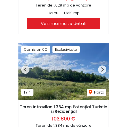
Teren de 1,629 mp de vânzare
Haieu
1,629 mp
Vezi mai multe detalii
Comision 0%
Exclusivitate
Previous
Next
1
/
4
Harta
Teren Intravilan 1.384 mp Potențial Turistic
si Rezidențial
103,800 €
Teren de 1,384 mp de vânzare