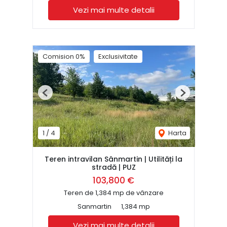
Vezi mai multe detalii
Comision 0%
Exclusivitate
Previous
Next
1
/
4
Harta
Teren intravilan Sânmartin | Utilități la
stradă | PUZ
103,800 €
Teren de 1,384 mp de vânzare
Sanmartin
1,384 mp
Vezi mai multe detalii