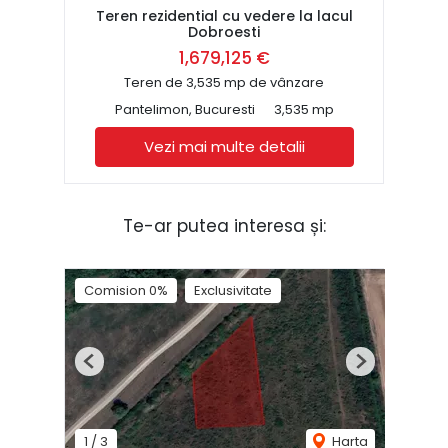
Teren rezidential cu vedere la lacul
Dobroesti
1,679,125 €
Teren de 3,535 mp de vânzare
Pantelimon, Bucuresti
3,535 mp
Vezi mai multe detalii
Te-ar putea interesa și:
Comision 0%
Exclusivitate
Previous
Next
1
/
3
Harta