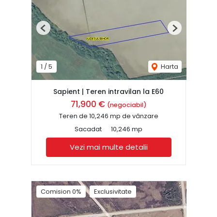
Previous
Next
1
/
5
Harta
Sapient | Teren intravilan la E60
71,900 €
(negociabil)
Teren de 10,246 mp de vânzare
Sacadat
10,246 mp
Vezi mai multe detalii
Comision 0%
Exclusivitate