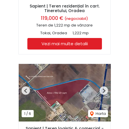
Sapient | Teren rezidențial în cart.
Tineretului, Oradea
119,000 €
(negociabil)
Teren de 1,222 mp de vânzare
Tokai, Oradea
1,222 mp
Vezi mai multe detalii
Previous
Next
1
/
6
Harta
Sapient | Teren logistic & comercial -