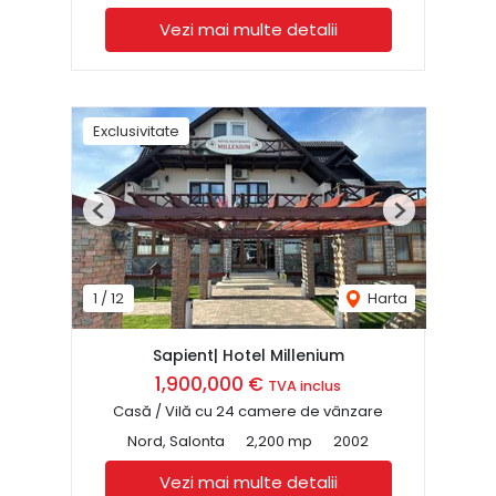
Vezi mai multe detalii
Exclusivitate
Previous
Next
1
/
12
Harta
Sapient| Hotel Millenium
1,900,000 €
TVA inclus
Casă / Vilă cu 24 camere de vânzare
Nord, Salonta
2,200 mp
2002
Vezi mai multe detalii