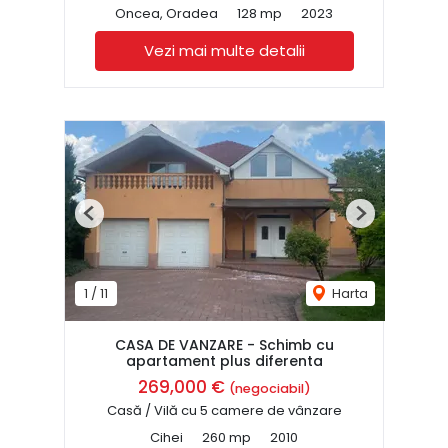
Oncea, Oradea
128 mp
2023
Vezi mai multe detalii
Previous
Next
1
/
11
Harta
CASA DE VANZARE - Schimb cu
apartament plus diferenta
269,000 €
(negociabil)
Casă / Vilă cu 5 camere de vânzare
Cihei
260 mp
2010