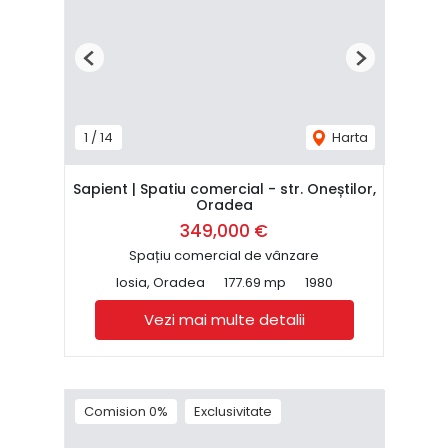
Previous
Next
1
/
14
Harta
Sapient | Spatiu comercial - str. Oneștilor,
Oradea
349,000 €
Spațiu comercial de vânzare
Iosia, Oradea
177.69 mp
1980
Vezi mai multe detalii
Comision 0%
Exclusivitate