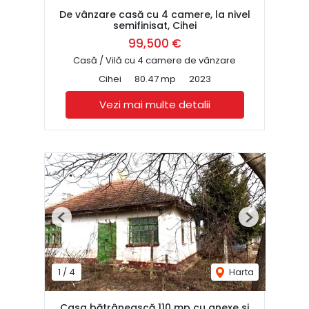
De vânzare casă cu 4 camere, la nivel
semifinisat, Cihei
99,500 €
Casă / Vilă cu 4 camere de vânzare
Cihei
80.47 mp
2023
Vezi mai multe detalii
Previous
Next
1
/
4
Harta
Casa bătrânească 110 mp cu anexe si