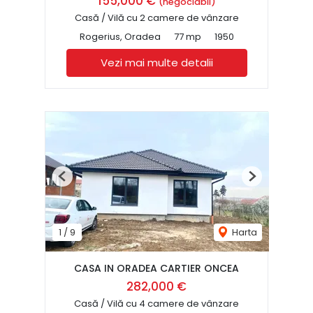
155,000 €
(negociabil)
Casă / Vilă cu 2 camere de vânzare
Rogerius, Oradea
77 mp
1950
Vezi mai multe detalii
Previous
Next
1
/
9
Harta
CASA IN ORADEA CARTIER ONCEA
282,000 €
Casă / Vilă cu 4 camere de vânzare