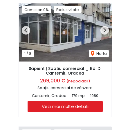
Comision 0%
Exclusivitate
Previous
Next
1
/
8
Harta
Sapient | Spatiu comercial _ Bd. D.
Cantemir, Oradea
269,000 €
(negociabil)
Spațiu comercial de vânzare
Cantemir, Oradea
179 mp
1980
Vezi mai multe detalii