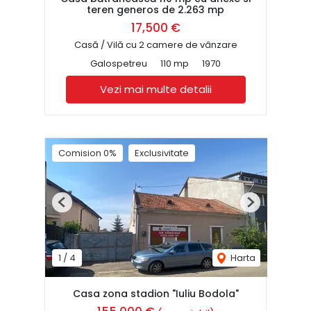
teren generos de 2.263 mp
17,500 €
Casă / Vilă cu 2 camere de vânzare
Galospetreu
110 mp
1970
Vezi mai multe detalii
Comision 0%
Exclusivitate
Previous
Next
1
/
4
Harta
Casa zona stadion "Iuliu Bodola"