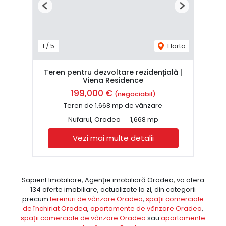
Previous
Next
1
/
5
Harta
Teren pentru dezvoltare rezidențială |
Viena Residence
199,000 €
(negociabil)
Teren de 1,668 mp de vânzare
Nufarul, Oradea
1,668 mp
Vezi mai multe detalii
Sapient Imobiliare, Agenție imobiliară Oradea, va ofera
134 oferte imobiliare, actualizate la zi, din categorii
precum
terenuri de vânzare Oradea
,
spații comerciale
de închiriat Oradea
,
apartamente de vânzare Oradea
,
spații comerciale de vânzare Oradea
sau
apartamente