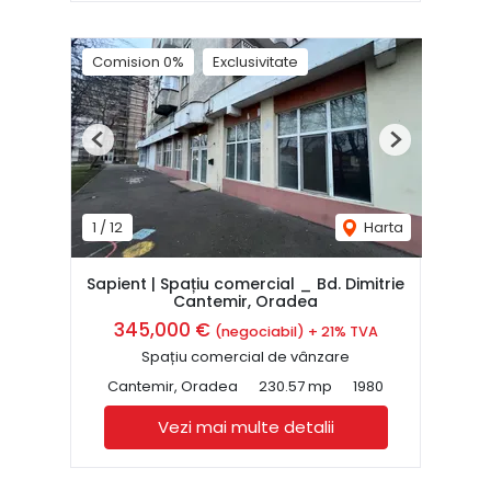
Comision 0%
Exclusivitate
Previous
Next
1
/
12
Harta
Sapient | Spațiu comercial _ Bd. Dimitrie
Cantemir, Oradea
345,000 €
(negociabil) + 21% TVA
Spațiu comercial de vânzare
Cantemir, Oradea
230.57 mp
1980
Vezi mai multe detalii