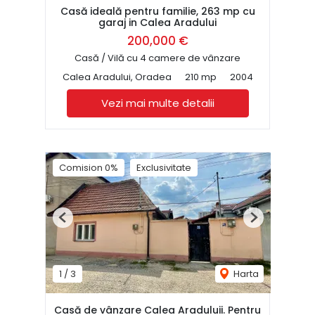
Casă ideală pentru familie, 263 mp cu
garaj in Calea Aradului
200,000 €
Casă / Vilă cu 4 camere de vânzare
Calea Aradului, Oradea
210 mp
2004
Vezi mai multe detalii
Comision 0%
Exclusivitate
Previous
Next
1
/
3
Harta
Casă de vânzare Calea Araduluii. Pentru