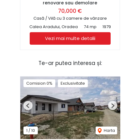
renovare sau demolare
70,000 €
Casă / Vilă cu 3 camere de vânzare
Calea Aradului, Oradea
74 mp
1979
Vezi mai multe detalii
Te-ar putea interesa și:
Comision 0%
Exclusivitate
Previous
Next
1
/
10
Harta