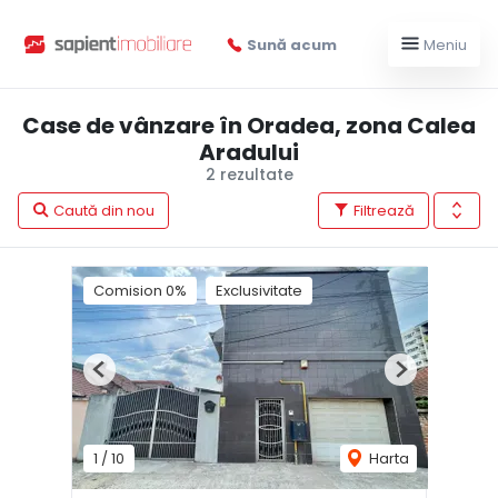
Sună acum
Meniu
Case de vânzare în Oradea, zona Calea
Aradului
2 rezultate
Caută din nou
Filtrează
Comision 0%
Exclusivitate
Previous
Next
1
/
10
Harta