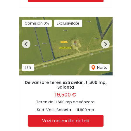
Comision 0%
Exclusivitate
Previous
Next
1
/
8
Harta
De vânzare teren extravilan, 11,600 mp,
Salonta
19,500 €
Teren de 11,600 mp de vânzare
Sud-Vest, Salonta
11,600 mp
Vezi mai multe detalii