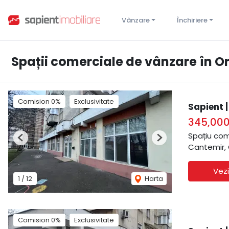
Vânzare
Închiriere
Spații comerciale de vânzare în 
Comision 0%
Exclusivitate
Sapient 
345,00
Spațiu com
Previous
Next
Cantemir,
Vezi
1
/
12
Harta
Comision 0%
Exclusivitate