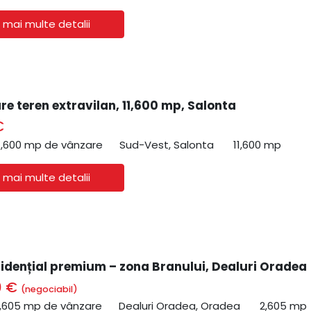
 mai multe detalii
re teren extravilan, 11,600 mp, Salonta
€
1,600 mp de vânzare
Sud-Vest, Salonta
11,600 mp
 mai multe detalii
zidențial premium – zona Branului, Dealuri Oradea
0 €
(negociabil)
2,605 mp de vânzare
Dealuri Oradea, Oradea
2,605 mp