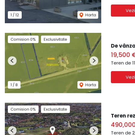
Vezi
1
/
12
Harta
Comision 0%
Exclusivitate
De vânza
19,500 
Teren de 1
Previous
Next
Vezi
1
/
8
Harta
Comision 0%
Exclusivitate
Teren re
490,00
Teren de 
Previous
Next