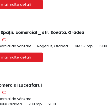
 mai multe detalii
| Spațiu comercial _ str. Sovata, Oradea
0 €
ercial de vânzare
Rogerius, Oradea
414.57 mp
1980
 mai multe detalii
omercial Luceafarul
0 €
ercial de vânzare
ului, Oradea
289 mp
2010