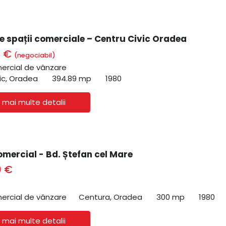
e spații comerciale – Centru Civic Oradea
0 €
(negociabil)
ercial de vânzare
ic, Oradea
394.89 mp
1980
 mai multe detalii
omercial - Bd. Ștefan cel Mare
0 €
ercial de vânzare
Centura, Oradea
300 mp
1980
 mai multe detalii