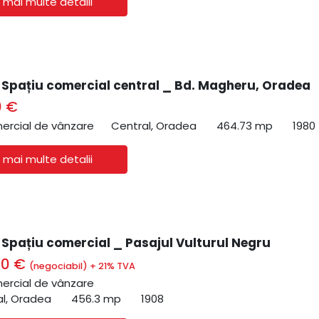
 mai multe detalii
| Spațiu comercial central _ Bd. Magheru, Oradea
0 €
ercial de vânzare
Central, Oradea
464.73 mp
1980
 mai multe detalii
| Spațiu comercial _ Pasajul Vulturul Negru
00 €
(negociabil) + 21% TVA
ercial de vânzare
al, Oradea
456.3 mp
1908