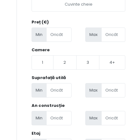
Preț (€)
Min
Max
Camere
1
2
3
4+
Suprafață utilă
Min
Max
An construcție
Min
Max
Etaj