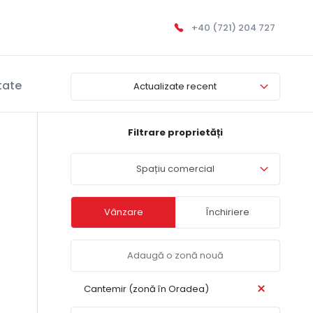
+40 (721) 204 727
tate
Actualizate recent
Filtrare proprietăți
Spațiu comercial
Vânzare
Închiriere
Cantemir (zonă în Oradea)