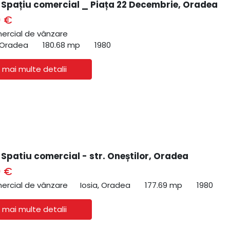
| Spațiu comercial _ Piața 22 Decembrie, Oradea
0 €
ercial de vânzare
 Oradea
180.68 mp
1980
 mai multe detalii
 Spatiu comercial - str. Oneștilor, Oradea
0 €
ercial de vânzare
Iosia, Oradea
177.69 mp
1980
 mai multe detalii