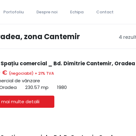
Portofoliu
Despre noi
Echipa
Contact
Oradea, zona Cantemir
4 rezul
| Spațiu comercial _ Bd. Dimitrie Cantemir, Oradea
0 €
(negociabil) + 21% TVA
ercial de vânzare
 Oradea
230.57 mp
1980
 mai multe detalii