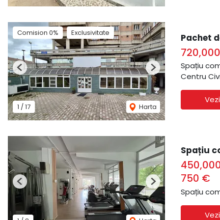
Comision 0%
Exclusivitate
Pachet d
720,00
Spațiu com
Previous
Next
Centru Civ
Vezi
1
/
17
Harta
Spațiu c
450,00
750 €
Previous
Next
Spațiu com
Vezi