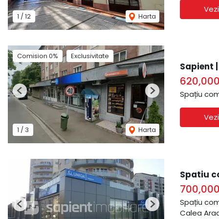
Vezi
1
/
12
Harta
Comision 0%
Exclusivitate
Sapient 
620,00
Spațiu com
Previous
Next
Vezi
1
/
3
Harta
Spatiu c
700,00
Spațiu com
Previous
Next
Calea Arad