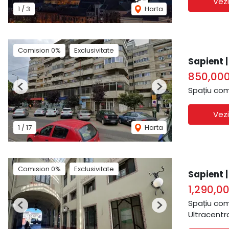
Vezi
1
/
3
Harta
Comision 0%
Exclusivitate
Sapient 
850,00
Spațiu com
Previous
Next
Vezi
1
/
17
Harta
Comision 0%
Exclusivitate
Sapient 
1,290,0
Spațiu com
Previous
Next
Ultracentr