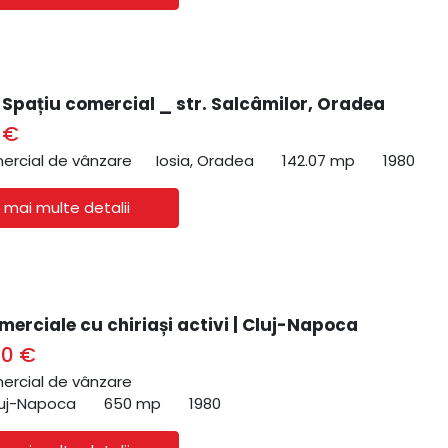
| Spațiu comercial _ str. Salcâmilor, Oradea
 €
ercial de vânzare
Iosia, Oradea
142.07 mp
1980
 mai multe detalii
merciale cu chiriași activi | Cluj-Napoca
00 €
ercial de vânzare
luj-Napoca
650 mp
1980