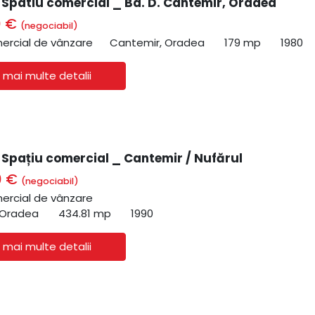
| Spatiu comercial _ Bd. D. Cantemir, Oradea
0 €
(negociabil)
ercial de vânzare
Cantemir, Oradea
179 mp
1980
 mai multe detalii
| Spațiu comercial _ Cantemir / Nufărul
0 €
(negociabil)
ercial de vânzare
 Oradea
434.81 mp
1990
 mai multe detalii