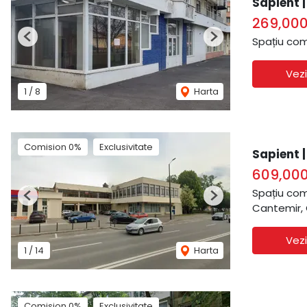
Sapient 
269,00
Spațiu com
Previous
Next
Vezi
1
/
8
Harta
Comision 0%
Exclusivitate
Sapient 
609,00
Spațiu com
Previous
Next
Cantemir,
Vezi
1
/
14
Harta
Comision 0%
Exclusivitate