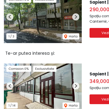
Sapient 
290,00
Spațiu com
Previous
Next
Cantemir,
Vezi
1
/
3
Harta
Te-ar putea interesa și:
Comision 0%
Exclusivitate
Sapient |
349,00
Spațiu com
Previous
Next
Vezi
1
/
14
Harta