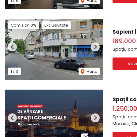
1
/
8
Harta
Comision 0%
Exclusivitate
Sapient 
189,000
Spațiu com
Previous
Next
Vezi
1
/
3
Harta
Spații co
1,250,0
Spațiu com
Previous
Next
Marasti, C