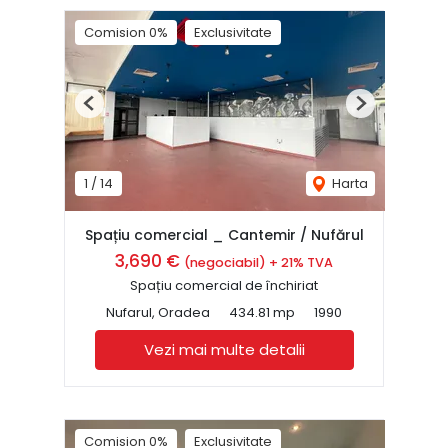
Comision 0%
Exclusivitate
Previous
Next
1
/
14
Harta
Spațiu comercial _ Cantemir / Nufărul
3,690 €
(negociabil) + 21% TVA
Spațiu comercial de închiriat
Nufarul, Oradea
434.81 mp
1990
Vezi mai multe detalii
Comision 0%
Exclusivitate