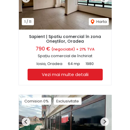
Previous
Next
1
/
11
Harta
Sapient | Spatiu comercial în zona
Oneștilor, Oradea
790 €
(negociabil) + 21% TVA
Spațiu comercial de închiriat
Iosia, Oradea
64 mp
1980
Vezi mai multe detalii
Comision 0%
Exclusivitate
Previous
Next