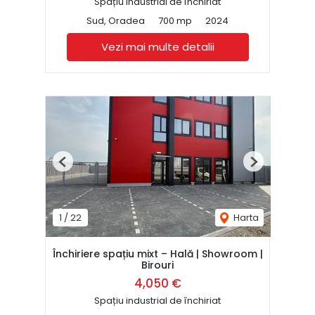
Spațiu industrial de închiriat
Sud, Oradea
700 mp
2024
Vezi mai multe detalii
Previous
Next
1
/
22
Harta
Închiriere spațiu mixt – Hală | Showroom |
Birouri
4,050 €
Spațiu industrial de închiriat