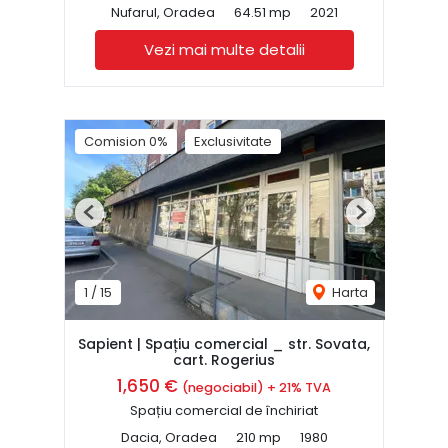
Nufarul, Oradea
64.51 mp
2021
Vezi mai multe detalii
Comision 0%
Exclusivitate
Previous
Next
1
/
15
Harta
Sapient | Spațiu comercial _ str. Sovata,
cart. Rogerius
1,650 €
(negociabil) + 21% TVA
Spațiu comercial de închiriat
Dacia, Oradea
210 mp
1980