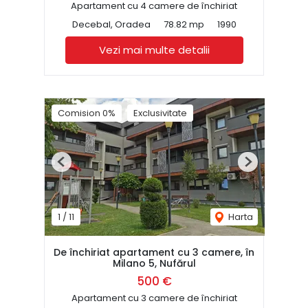
Apartament cu 4 camere de închiriat
Decebal, Oradea
78.82 mp
1990
Vezi mai multe detalii
Comision 0%
Exclusivitate
Previous
Next
1
/
11
Harta
De închiriat apartament cu 3 camere, în
Milano 5, Nufărul
500 €
Apartament cu 3 camere de închiriat