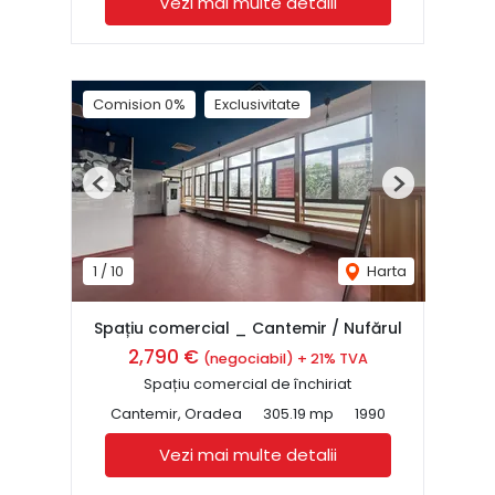
Vezi mai multe detalii
Comision 0%
Exclusivitate
Previous
Next
1
/
10
Harta
Spațiu comercial _ Cantemir / Nufărul
2,790 €
(negociabil) + 21% TVA
Spațiu comercial de închiriat
Cantemir, Oradea
305.19 mp
1990
Vezi mai multe detalii