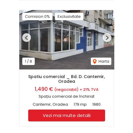
Comision 0%
Exclusivitate
Previous
Next
1
/
8
Harta
Spatiu comercial _ Bd. D. Cantemir,
Oradea
1,490 €
(negociabil) + 21% TVA
Spațiu comercial de închiriat
Cantemir, Oradea
179 mp
1980
Vezi mai multe detalii