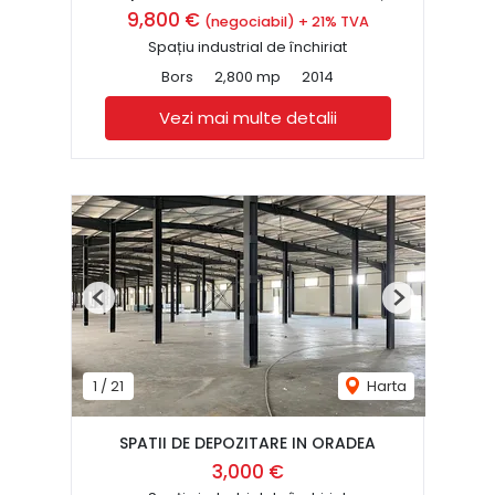
9,800 €
(negociabil) + 21% TVA
Spațiu industrial de închiriat
Bors
2,800 mp
2014
Vezi mai multe detalii
Previous
Next
1
/
21
Harta
SPATII DE DEPOZITARE IN ORADEA
3,000 €