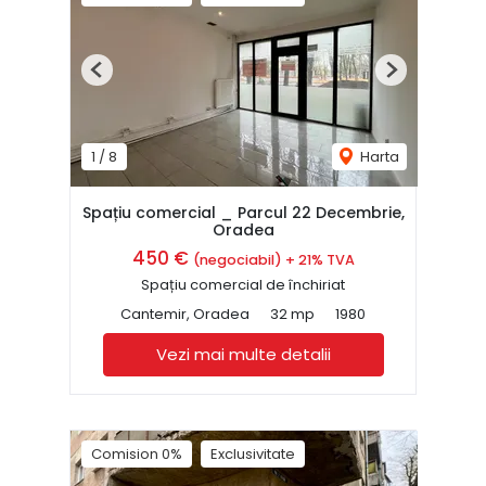
Previous
Next
1
/
8
Harta
Spațiu comercial _ Parcul 22 Decembrie,
Oradea
450 €
(negociabil) + 21% TVA
Spațiu comercial de închiriat
Cantemir, Oradea
32 mp
1980
Vezi mai multe detalii
Comision 0%
Exclusivitate