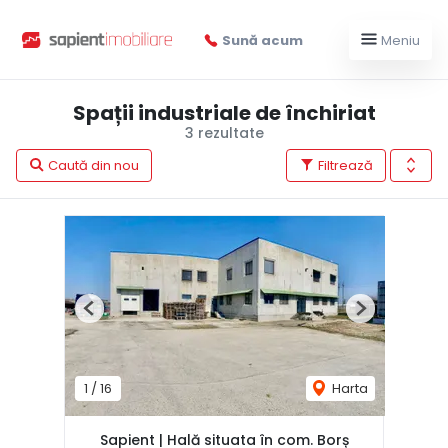
Sună acum
Meniu
Spații industriale de închiriat
3 rezultate
Caută din nou
Filtrează
Previous
Next
1
/
16
Harta
Sapient | Hală situata în com. Borș