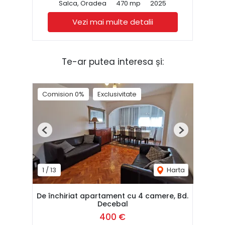
Salca, Oradea
470 mp
2025
Vezi mai multe detalii
Te-ar putea interesa și:
Comision 0%
Exclusivitate
Previous
Next
1
/
13
Harta
De închiriat apartament cu 4 camere, Bd.
Decebal
400 €