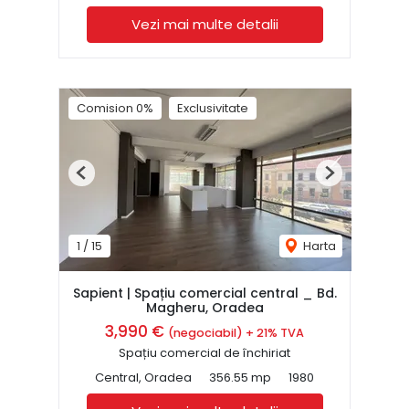
Vezi mai multe detalii
Comision 0%
Exclusivitate
Previous
Next
1
/
15
Harta
Sapient | Spațiu comercial central _ Bd.
Magheru, Oradea
3,990 €
(negociabil) + 21% TVA
Spațiu comercial de închiriat
Central, Oradea
356.55 mp
1980