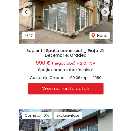
Previous
Next
1
/
17
Harta
Sapient | Spațiu comercial _ Piața 22
Decembrie, Oradea
990 €
(negociabil) + 21% TVA
Spațiu comercial de închiriat
Cantemir, Oradea
99.06 mp
1980
Vezi mai multe detalii
Comision 0%
Exclusivitate