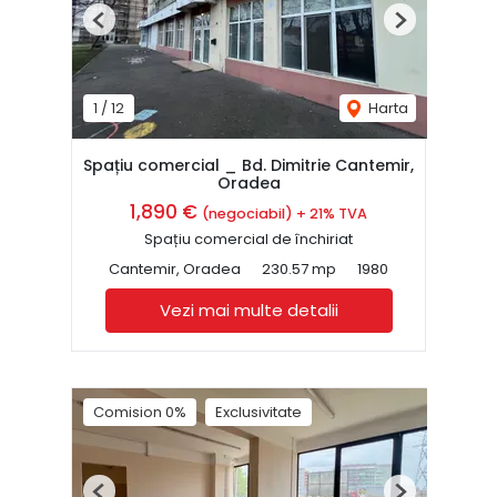
Previous
Next
1
/
12
Harta
Spațiu comercial _ Bd. Dimitrie Cantemir,
Oradea
1,890 €
(negociabil) + 21% TVA
Spațiu comercial de închiriat
Cantemir, Oradea
230.57 mp
1980
Vezi mai multe detalii
Comision 0%
Exclusivitate