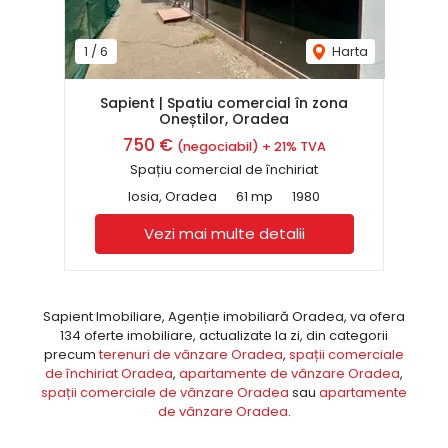
1
/
6
Harta
Sapient | Spatiu comercial în zona
Oneștilor, Oradea
750 €
(negociabil) + 21% TVA
Spațiu comercial de închiriat
Iosia, Oradea
61 mp
1980
Vezi mai multe detalii
Sapient Imobiliare, Agenție imobiliară Oradea, va ofera
134 oferte imobiliare, actualizate la zi, din categorii
precum
terenuri de vânzare Oradea
,
spații comerciale
de închiriat Oradea
,
apartamente de vânzare Oradea
,
spații comerciale de vânzare Oradea
sau
apartamente
de vânzare Oradea
.