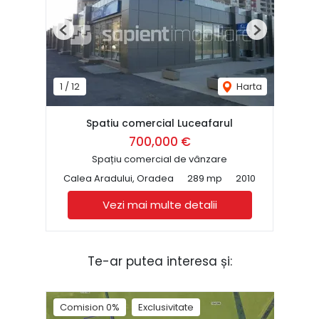
Previous
Next
1
/
12
Harta
Spatiu comercial Luceafarul
700,000 €
Spațiu comercial de vânzare
Calea Aradului, Oradea
289 mp
2010
Vezi mai multe detalii
Te-ar putea interesa și:
Comision 0%
Exclusivitate