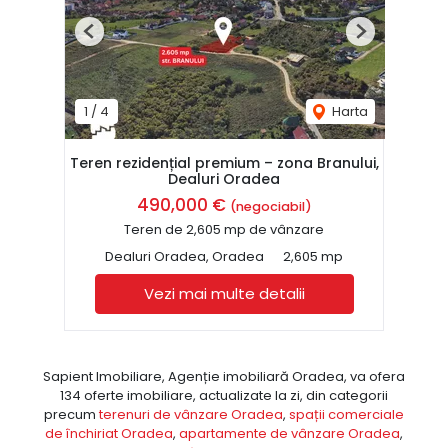
Previous
Next
1
/
4
Harta
Teren rezidențial premium – zona Branului,
Dealuri Oradea
490,000 €
(negociabil)
Teren de 2,605 mp de vânzare
Dealuri Oradea, Oradea
2,605 mp
Vezi mai multe detalii
Sapient Imobiliare, Agenție imobiliară Oradea, va ofera
134 oferte imobiliare, actualizate la zi, din categorii
precum
terenuri de vânzare Oradea
,
spații comerciale
de închiriat Oradea
,
apartamente de vânzare Oradea
,