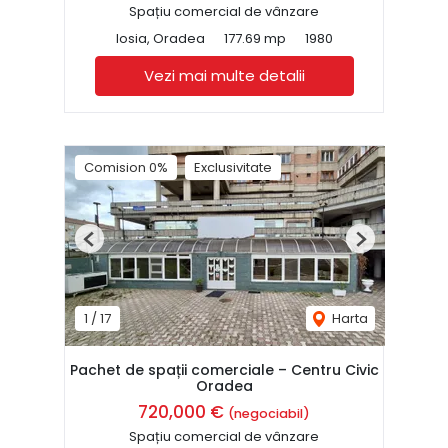
Spațiu comercial de vânzare
Iosia, Oradea
177.69 mp
1980
Vezi mai multe detalii
Comision 0%
Exclusivitate
Previous
Next
1
/
17
Harta
Pachet de spații comerciale – Centru Civic
Oradea
720,000 €
(negociabil)
Spațiu comercial de vânzare