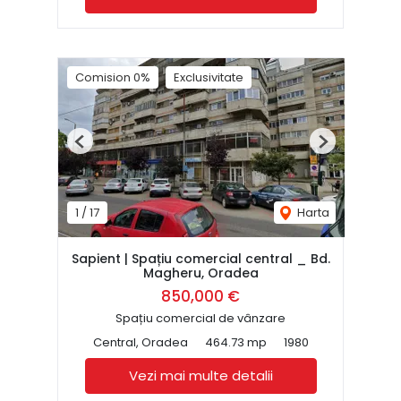
Comision 0%
Exclusivitate
Previous
Next
1
/
17
Harta
Sapient | Spațiu comercial central _ Bd.
Magheru, Oradea
850,000 €
Spațiu comercial de vânzare
Central, Oradea
464.73 mp
1980
Vezi mai multe detalii