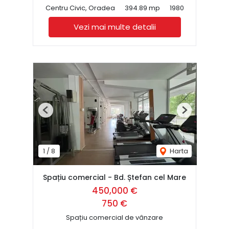
Centru Civic, Oradea
394.89 mp
1980
Vezi mai multe detalii
Previous
Next
1
/
8
Harta
Spațiu comercial - Bd. Ștefan cel Mare
450,000 €
750 €
Spațiu comercial de vânzare