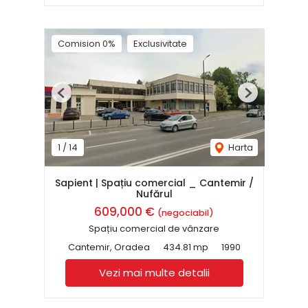
Comision 0%
Exclusivitate
Previous
Next
1
/
14
Harta
Sapient | Spațiu comercial _ Cantemir /
Nufărul
609,000 €
(negociabil)
Spațiu comercial de vânzare
Cantemir, Oradea
434.81 mp
1990
Vezi mai multe detalii