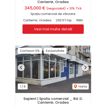
Cantemir, Oradea
345,000 €
(negociabil) + 21% TVA
Spațiu comercial de vânzare
Cantemir, Oradea
230.57 mp
1980
Vezi mai multe detalii
Comision 0%
Exclusivitate
Previous
Next
1
/
8
Harta
Sapient | Spatiu comercial _ Bd. D.
Cantemir, Oradea