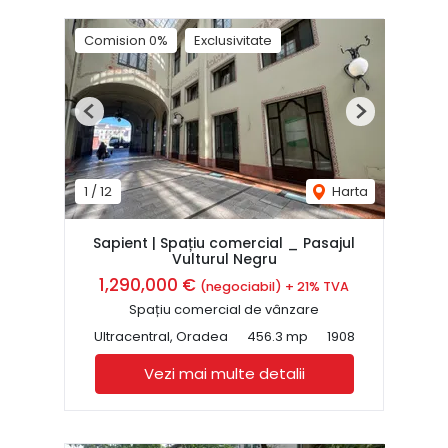
Comision 0%
Exclusivitate
Previous
Next
1
/
12
Harta
Sapient | Spațiu comercial _ Pasajul
Vulturul Negru
1,290,000 €
(negociabil) + 21% TVA
Spațiu comercial de vânzare
Ultracentral, Oradea
456.3 mp
1908
Vezi mai multe detalii