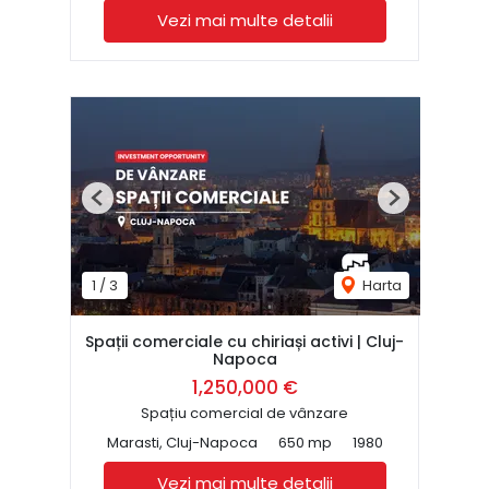
Vezi mai multe detalii
Previous
Next
1
/
3
Harta
Spații comerciale cu chiriași activi | Cluj-
Napoca
1,250,000 €
Spațiu comercial de vânzare
Marasti, Cluj-Napoca
650 mp
1980
Vezi mai multe detalii