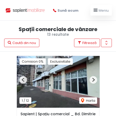
Sună acum
Meniu
Spații comerciale de vânzare
13 rezultate
Caută din nou
Filtrează
Comision 0%
Exclusivitate
Previous
Next
1
/
12
Harta
Sapient | Spațiu comercial _ Bd. Dimitrie