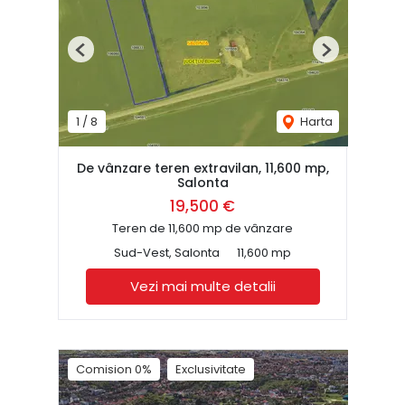
Previous
Next
1
/
8
Harta
De vânzare teren extravilan, 11,600 mp,
Salonta
19,500 €
Teren de 11,600 mp de vânzare
Sud-Vest, Salonta
11,600 mp
Vezi mai multe detalii
Comision 0%
Exclusivitate