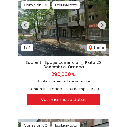
Comision 0%
Exclusivitate
Previous
Next
1
/
3
Harta
Sapient | Spațiu comercial _ Piața 22
Decembrie, Oradea
290,000 €
Spațiu comercial de vânzare
Cantemir, Oradea
180.68 mp
1980
Vezi mai multe detalii
Comision 0%
Exclusivitate