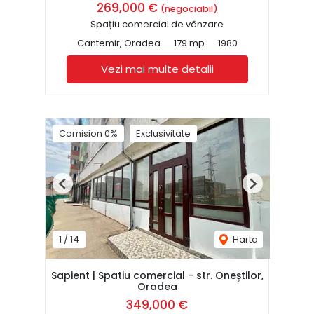
269,000 €
(negociabil)
Spațiu comercial de vânzare
Cantemir, Oradea
179 mp
1980
Vezi mai multe detalii
Comision 0%
Exclusivitate
Previous
Next
1
/
14
Harta
Sapient | Spatiu comercial - str. Oneștilor,
Oradea
349,000 €