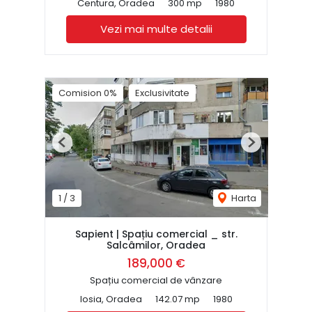
Centura, Oradea
300 mp
1980
Vezi mai multe detalii
Comision 0%
Exclusivitate
Previous
Next
1
/
3
Harta
Sapient | Spațiu comercial _ str.
Salcâmilor, Oradea
189,000 €
Spațiu comercial de vânzare
Iosia, Oradea
142.07 mp
1980