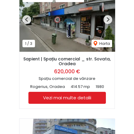
Previous
Next
1
/
3
Harta
Sapient | Spațiu comercial _ str. Sovata,
Oradea
620,000 €
Spațiu comercial de vânzare
Rogerius, Oradea
414.57 mp
1980
Vezi mai multe detalii