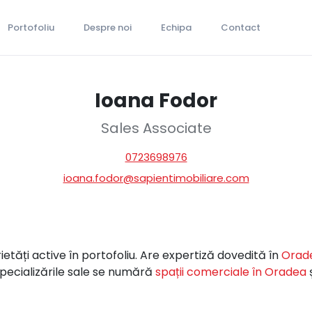
Portofoliu
Despre noi
Echipa
Contact
Ioana Fodor
Sales Associate
0723698976
ioana.fodor@sapientimobiliare.com
etăți active în portofoliu. Are expertiză dovedită în
Orad
 specializările sale se numără
spații comerciale în Oradea