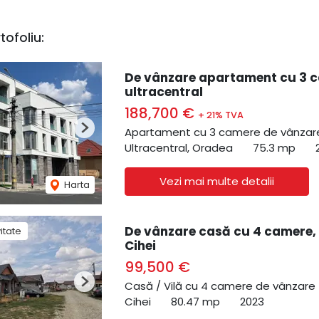
tofoliu:
De vânzare apartament cu 3 c
ultracentral
188,700 €
+ 21% TVA
Apartament cu 3 camere de vânzar
Next
Ultracentral, Oradea
75.3 mp
Vezi mai multe detalii
Harta
De vânzare casă cu 4 camere, l
vitate
Cihei
99,500 €
Casă / Vilă cu 4 camere de vânzare
Next
Cihei
80.47 mp
2023