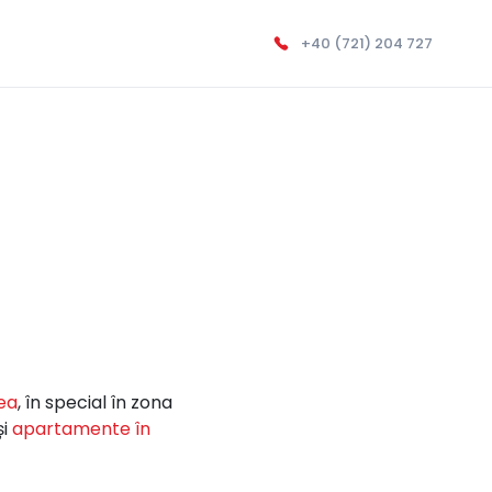
+40 (721) 204 727
ea
, în special în zona
și
apartamente în