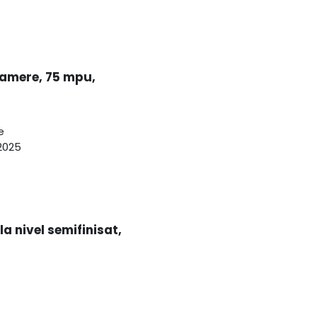
amere, 75 mpu,
e
2025
a nivel semifinisat,