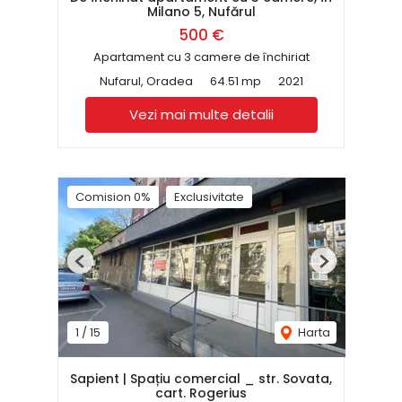
Milano 5, Nufărul
500 €
Apartament cu 3 camere de închiriat
Nufarul, Oradea
64.51 mp
2021
Vezi mai multe detalii
Comision 0%
Exclusivitate
Previous
Next
1
/
15
Harta
Sapient | Spațiu comercial _ str. Sovata,
cart. Rogerius