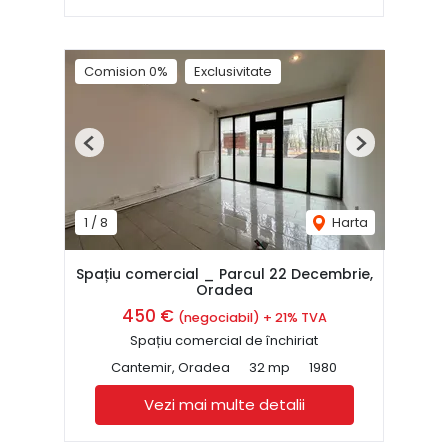
Comision 0%
Exclusivitate
Previous
Next
1
/
8
Harta
Spațiu comercial _ Parcul 22 Decembrie,
Oradea
450 €
(negociabil) + 21% TVA
Spațiu comercial de închiriat
Cantemir, Oradea
32 mp
1980
Vezi mai multe detalii