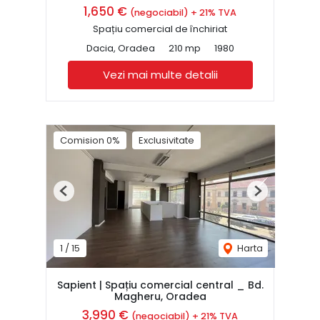
1,650 €
(negociabil) + 21% TVA
Spațiu comercial de închiriat
Dacia, Oradea
210 mp
1980
Vezi mai multe detalii
Comision 0%
Exclusivitate
Previous
Next
1
/
15
Harta
Sapient | Spațiu comercial central _ Bd.
Magheru, Oradea
3,990 €
(negociabil) + 21% TVA