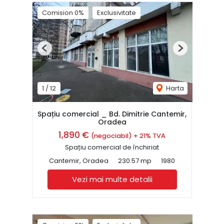
Comision 0%
Exclusivitate
Previous
Next
1
/
12
Harta
Spațiu comercial _ Bd. Dimitrie Cantemir,
Oradea
1,890 €
(negociabil) + 21% TVA
Spațiu comercial de închiriat
Cantemir, Oradea
230.57 mp
1980
Vezi mai multe detalii