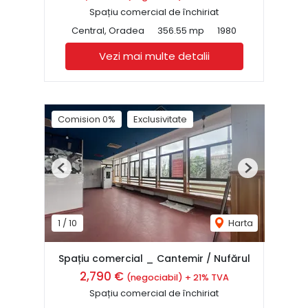
Spațiu comercial de închiriat
Central, Oradea
356.55 mp
1980
Vezi mai multe detalii
Comision 0%
Exclusivitate
Previous
Next
1
/
10
Harta
Spațiu comercial _ Cantemir / Nufărul
2,790 €
(negociabil) + 21% TVA
Spațiu comercial de închiriat