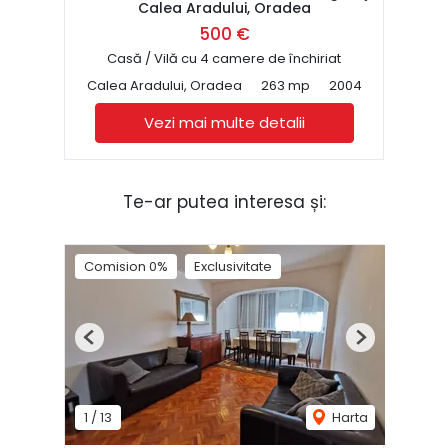
Calea Aradului, Oradea
500 €
Casă / Vilă cu 4 camere de închiriat
Calea Aradului, Oradea
263 mp
2004
Vezi mai multe detalii
Te-ar putea interesa și:
Comision 0%
Exclusivitate
Previous
Next
1
/
13
Harta