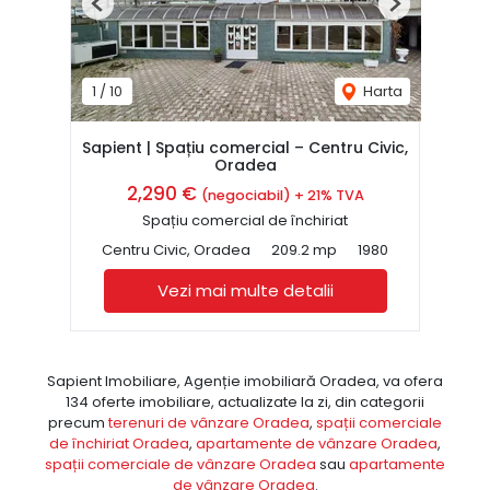
Previous
Next
1
/
10
Harta
Sapient | Spațiu comercial – Centru Civic,
Oradea
2,290 €
(negociabil) + 21% TVA
Spațiu comercial de închiriat
Centru Civic, Oradea
209.2 mp
1980
Vezi mai multe detalii
Sapient Imobiliare, Agenție imobiliară Oradea, va ofera
134 oferte imobiliare, actualizate la zi, din categorii
precum
terenuri de vânzare Oradea
,
spații comerciale
de închiriat Oradea
,
apartamente de vânzare Oradea
,
spații comerciale de vânzare Oradea
sau
apartamente
de vânzare Oradea
.