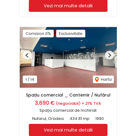
Vezi mai multe detalii
Comision 0%
Exclusivitate
Previous
Next
1
/
14
Harta
Spațiu comercial _ Cantemir / Nufărul
3,690 €
(negociabil) + 21% TVA
Spațiu comercial de închiriat
Nufarul, Oradea
434.81 mp
1990
Vezi mai multe detalii