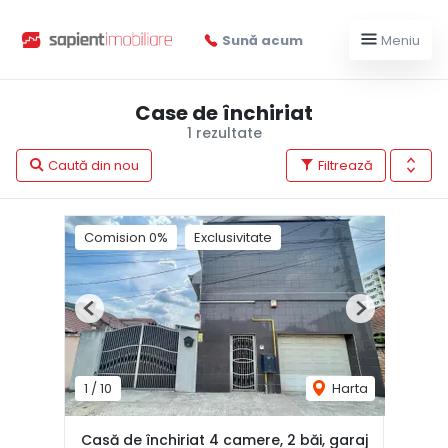
Sună acum
Meniu
Case de închiriat
1 rezultate
Caută din nou
Filtrează
Comision 0%
Exclusivitate
Previous
Next
1
/
10
Harta
Casă de închiriat 4 camere, 2 băi, garaj