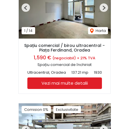
Previous
Next
1
/
14
Harta
Spațiu comercial / birou ultracentral -
Piața Ferdinand, Oradea
1,590 €
(negociabil) + 21% TVA
Spațiu comercial de închiriat
Ultracentral, Oradea
137.21 mp
1930
Vezi mai multe detalii
Comision 0%
Exclusivitate