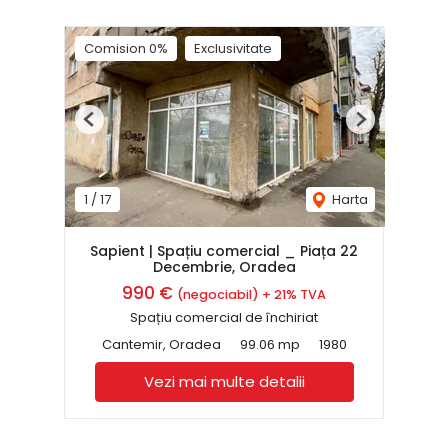
Comision 0%
Exclusivitate
Previous
Next
1
/
17
Harta
Sapient | Spațiu comercial _ Piața 22
Decembrie, Oradea
990 €
(negociabil) + 21% TVA
Spațiu comercial de închiriat
Cantemir, Oradea
99.06 mp
1980
Vezi mai multe detalii