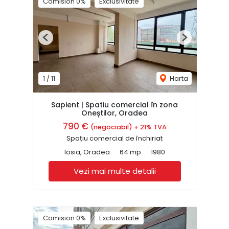
Comision 0%
Exclusivitate
Previous
Next
1
/
11
Harta
Sapient | Spatiu comercial în zona
Oneștilor, Oradea
790 €
(negociabil) + 21% TVA
Spațiu comercial de închiriat
Iosia, Oradea
64 mp
1980
Vezi mai multe detalii
Comision 0%
Exclusivitate