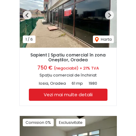
Previous
Next
1
/
6
Harta
Sapient | Spatiu comercial în zona
Oneștilor, Oradea
750 €
(negociabil) + 21% TVA
Spațiu comercial de închiriat
Iosia, Oradea
61 mp
1980
Vezi mai multe detalii
Comision 0%
Exclusivitate