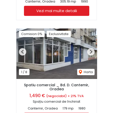
Cantemir, Oradea
305.19 mp
1990
Vezi mai multe detalii
Comision 0%
Exclusivitate
Previous
Next
1
/
8
Harta
Spatiu comercial _ Bd. D. Cantemir,
Oradea
1,490 €
(negociabil) + 21% TVA
Spațiu comercial de închiriat
Cantemir, Oradea
179 mp
1980