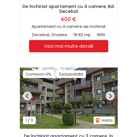
De închiriat apartament cu 4 camere, Bd.
Decebal
400 €
Apartament cu 4 camere de închiriat
Decebal, Oradea
78.82 mp
1990
Vezi mai multe detalii
Comision 0%
Exclusivitate
Previous
Next
1
/
11
Harta
De închiriat apartament cu 3 camere, în