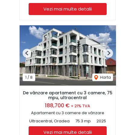
Vezi mai multe detalii
Previous
Next
1
/
8
Harta
De vânzare apartament cu 3 camere, 75
mpu, ultracentral
188,700 €
+ 21% TVA
Apartament cu 3 camere de vânzare
Ultracentral, Oradea
75.3 mp
2025
Vezi mai multe detalii