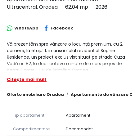
Ultracentral, Oradea
62.04 mp
2026
WhatsApp
Facebook
Vă prezentăm spre vânzare o locuință premium, cu 2
camere, la etajul 1, în ansamblul rezidențial Sophie
Residence, un proiect exclusivist situat pe strada Cuza
Vodă nr. 82, la doar câteva minute de mers pe jos de
centrul orașului și de Primăria Oradea.
Conceput pentru cei care apreciază confortul, eleganța
Citește mai mult
și siguranța, ansamblul beneficiază de un regim de
înălțime S+P+3 retras și oferă un număr limitat de
Oferte imobiliare Oradea
Apartamente de vânzare Ora
locuințe, asigurând intimitate și un mediu rezidențial
select.
SU apartament: 62.04 mp
Tip apartament
Apartament
SU balcon1: 2.66 mp
SU balcon2: 4.63 mp
SU totală balcoane: 7.29 mp
Compartimentare
Decomandat
Proiectul cuprinde 25 de apartamente moderne și 2 spații