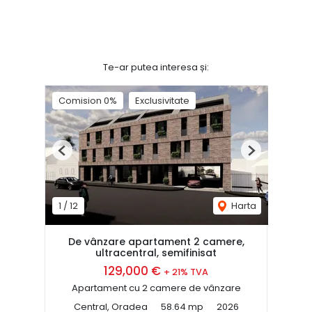
Te-ar putea interesa și:
Comision 0%
Exclusivitate
Previous
Next
1
/
12
Harta
De vânzare apartament 2 camere,
ultracentral, semifinisat
129,000 €
+ 21% TVA
Apartament cu 2 camere de vânzare
Central, Oradea
58.64 mp
2026