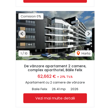
Comision 0%
Previous
Next
1
/
10
Harta
De vânzare apartament 2 camere,
complex aparthotel, Băile Felix
62,662 €
+ 21% TVA
Apartament cu 2 camere de vânzare
Baile Felix
26.41 mp
2026
Vezi mai multe detalii