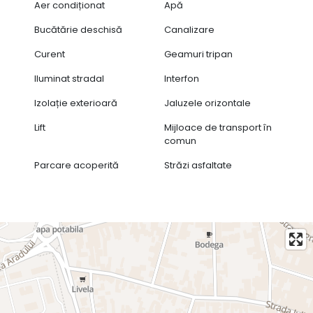
Aer condiționat
Apă
• Intimitate, confort și siguranță într-un imobil cu număr
redus de apartamente
Bucătărie deschisă
Canalizare
Prețul apartamentului este de 155,000 Euro +TVA. Pentru
Curent
Geamuri tripan
mai multe informații vă rugăm să ne contactați.
Iluminat stradal
Interfon
Izolație exterioară
Jaluzele orizontale
Lift
Mijloace de transport în
comun
Parcare acoperită
Străzi asfaltate