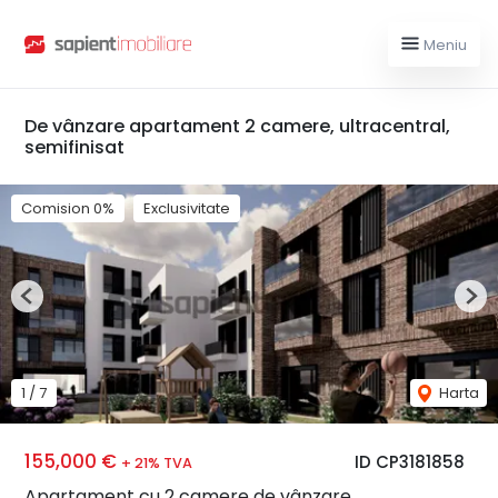
Meniu
De vânzare apartament 2 camere, ultracentral,
semifinisat
Comision 0%
Exclusivitate
Previous
Nex
1
/
7
Harta
155,000 €
ID CP3181858
+ 21% TVA
Apartament cu 2 camere de vânzare