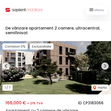
Meniu
De vânzare apartament 2 camere, ultracentral,
semifinisat
Comision 0%
Exclusivitate
Previous
Nex
1
/
7
Harta
166,000 €
ID CP3183066
+ 21% TVA
Apartament cu 2 camere de vânzare