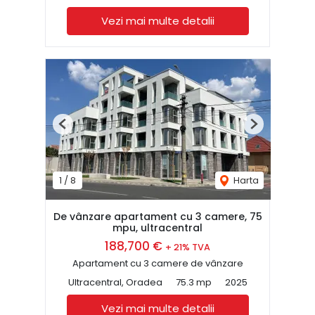
Vezi mai multe detalii
Previous
Next
1
/
8
Harta
De vânzare apartament cu 3 camere, 75
mpu, ultracentral
188,700 €
+ 21% TVA
Apartament cu 3 camere de vânzare
Ultracentral, Oradea
75.3 mp
2025
Vezi mai multe detalii