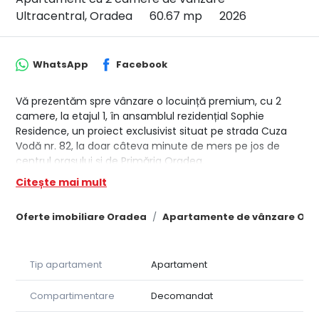
Ultracentral, Oradea
60.67 mp
2026
WhatsApp
Facebook
Vă prezentăm spre vânzare o locuință premium, cu 2
camere, la etajul 1, în ansamblul rezidențial Sophie
Residence, un proiect exclusivist situat pe strada Cuza
Vodă nr. 82, la doar câteva minute de mers pe jos de
centrul orașului și de Primăria Oradea.
Conceput pentru cei care apreciază confortul, eleganța
Citește mai mult
și siguranța, ansamblul beneficiază de un regim de
înălțime S+P+3 retras și oferă un număr limitat de
Oferte imobiliare Oradea
Apartamente de vânzare Ora
locuințe, asigurând intimitate și un mediu rezidențial
select.
SU apartament: 60.67 mp
Tip apartament
Apartament
SU logie: 24.4 mp
SU baie1: 4.85 mp
SU baie2: 7.11 mp
Compartimentare
Decomandat
Proiectul cuprinde 25 de apartamente moderne și 2 spații