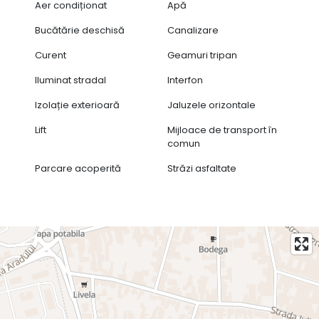
Aer condiționat
Apă
• Intimitate, confort și siguranță într-un imobil cu număr
redus de apartamente
Bucătărie deschisă
Canalizare
Prețul apartamentului este de 166,000 Euro +TVA. Pentru
Curent
Geamuri tripan
mai multe informații vă rugăm să ne contactați.
Iluminat stradal
Interfon
Izolație exterioară
Jaluzele orizontale
Lift
Mijloace de transport în
comun
Parcare acoperită
Străzi asfaltate