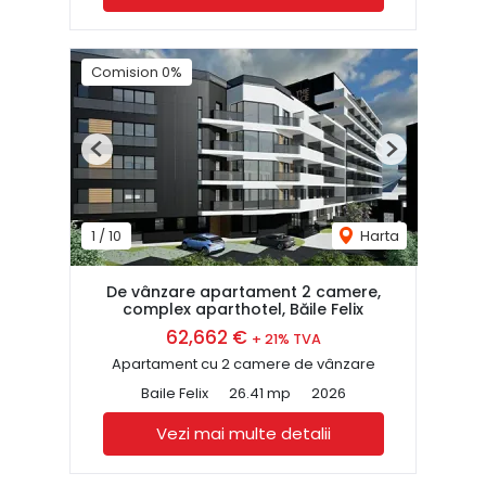
Comision 0%
Previous
Next
1
/
10
Harta
De vânzare apartament 2 camere,
complex aparthotel, Băile Felix
62,662 €
+ 21% TVA
Apartament cu 2 camere de vânzare
Baile Felix
26.41 mp
2026
Vezi mai multe detalii