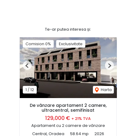
Te-ar putea interesa și:
Comision 0%
Exclusivitate
Previous
Next
1
/
12
Harta
De vânzare apartament 2 camere,
ultracentral, semifinisat
129,000 €
+ 21% TVA
Apartament cu 2 camere de vânzare
Central, Oradea
58.64 mp
2026