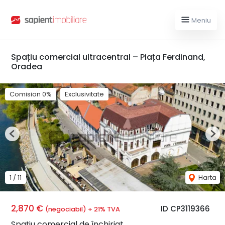
Meniu
Spațiu comercial ultracentral – Piața Ferdinand,
Oradea
Comision 0%
Exclusivitate
Previous
Nex
1
/
11
Harta
2,870 €
ID CP3119366
(negociabil) + 21% TVA
Spațiu comercial de închiriat