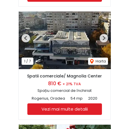
Previous
Next
1
/
7
Harta
Spatii comerciale/ Magnolia Center
810 €
+ 21% TVA
Spațiu comercial de închiriat
Rogerius, Oradea
54 mp
2020
Vezi mai multe detalii