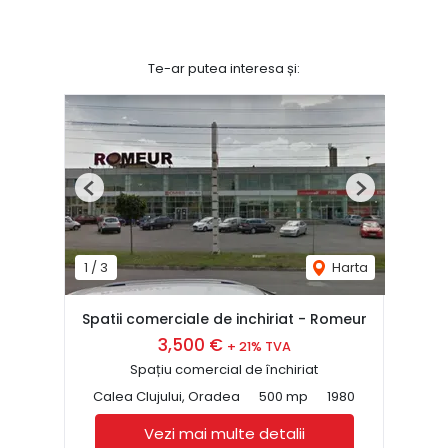
Te-ar putea interesa și:
Previous
Next
1
/
3
Harta
Spatii comerciale de inchiriat - Romeur
3,500 €
+ 21% TVA
Spațiu comercial de închiriat
Calea Clujului, Oradea
500 mp
1980
Vezi mai multe detalii