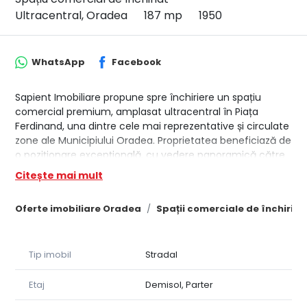
Ultracentral, Oradea
187 mp
1950
WhatsApp
Facebook
Sapient Imobiliare propune spre închiriere un spațiu
comercial premium, amplasat ultracentral în Piața
Ferdinand, una dintre cele mai reprezentative și circulate
zone ale Municipiului Oradea. Proprietatea beneficiază de
o poziționare excepțională, cu vedere panoramică către
Primăria Oradea și râul Crișul Repede, într-un cadru urban
Citește mai mult
complet modernizat și intens frecventat atât de
localnici, cât și de turiști.
Oferte imobiliare Oradea
Spații comerciale de închiria
Zona Piața Ferdinand reprezintă centrul istoric și
comercial al orașului, fiind caracterizată prin arhitectură
emblematică, trafic pietonal ridicat și proximitate față de
Tip imobil
Stradal
principalele puncte de interes ale Mun. Oradea, precum
Teatrul Regina Maria, Pasajul Vulturul Negru, Piața Unirii,
Etaj
Demisol, Parter
malul Crișului Repede, restaurante, cafenele, hoteluri și