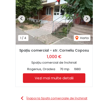
Previous
Next
1
/
4
Harta
Spațiu comercial - str. Corneliu Coposu
1,000 €
Spațiu comercial de închiriat
Rogerius, Oradea
70 mp
1980
Vezi mai multe detalii
Înapoi la Spații comerciale de închiriat