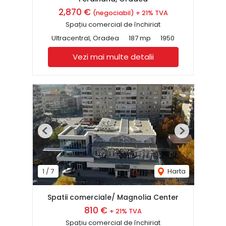
2,870 €
(negociabil) + 21% TVA
Spațiu comercial de închiriat
Ultracentral, Oradea
187 mp
1950
Vezi mai multe detalii
Previous
Next
1
/
7
Harta
Spatii comerciale/ Magnolia Center
810 €
+ 21% TVA
Spațiu comercial de închiriat