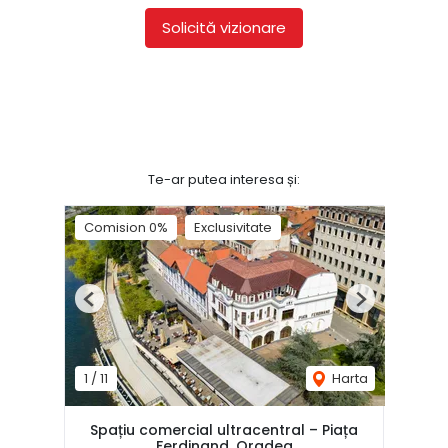
Solicită vizionare
Te-ar putea interesa și:
Comision 0%
Exclusivitate
Previous
Next
1
/
11
Harta
Spațiu comercial ultracentral – Piața
Ferdinand, Oradea