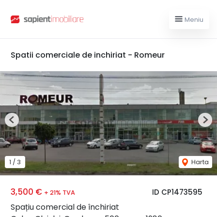
Meniu
Spatii comerciale de inchiriat - Romeur
Previous
Nex
1
/
3
Harta
3,500 €
ID CP1473595
+ 21% TVA
Spațiu comercial de închiriat