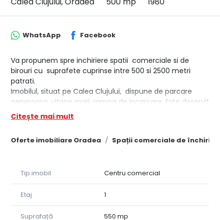
Calea Clujului, Oradea
500 mp
1980
WhatsApp
Facebook
Va propunem spre inchiriere spatii comerciale si de
birouri cu suprafete cuprinse intre 500 si 2500 metri
patrati.
Imobilul, situat pe Calea Clujului, dispune de parcare
generoasa, vitrine mari, rampa de incarcare. Este deservit
de transport public.
Citește mai mult
Pentru mai multe informatii va rugam contactati: 0758
049477
Oferte imobiliare Oradea
Spații comerciale de închiria
Spatiul 1: Romeur
Se adauga consturi cu Utilitati/Mentenanta
Suprafata minima divizabila: 500 mp
Tip imobil
Centru comercial
Posibilitate parcare
Stare imobil: modernizat
Etaj
1
Suprafață
550 mp