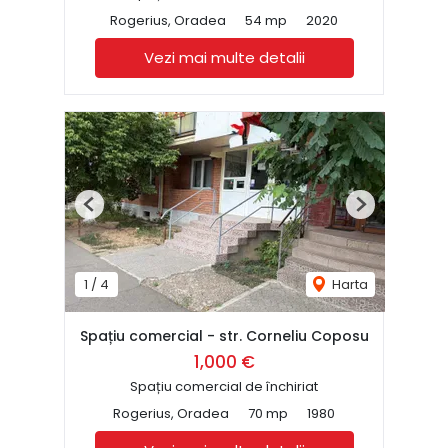
Rogerius, Oradea
54 mp
2020
Vezi mai multe detalii
Previous
Next
1
/
4
Harta
Spațiu comercial - str. Corneliu Coposu
1,000 €
Spațiu comercial de închiriat
Rogerius, Oradea
70 mp
1980