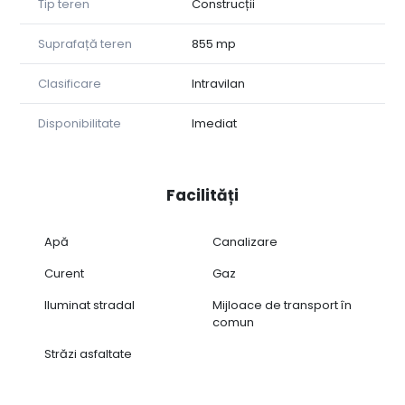
Tip teren
Construcții
Suprafață teren
855 mp
Clasificare
Intravilan
Disponibilitate
Imediat
Facilități
Apă
Canalizare
Curent
Gaz
Iluminat stradal
Mijloace de transport în
comun
Străzi asfaltate