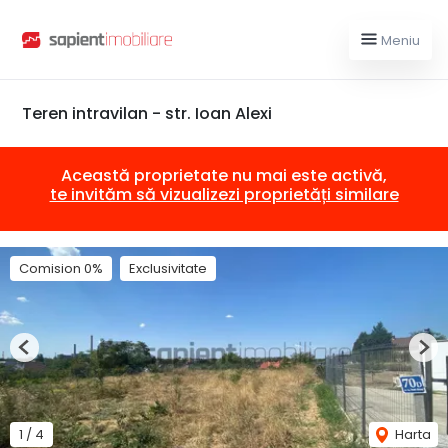
Meniu
Teren intravilan - str. Ioan Alexi
Această proprietate nu mai este activă,
te invităm să vizualizezi proprietăți similare
Comision 0%
Exclusivitate
Previous
Nex
1
/
4
Harta