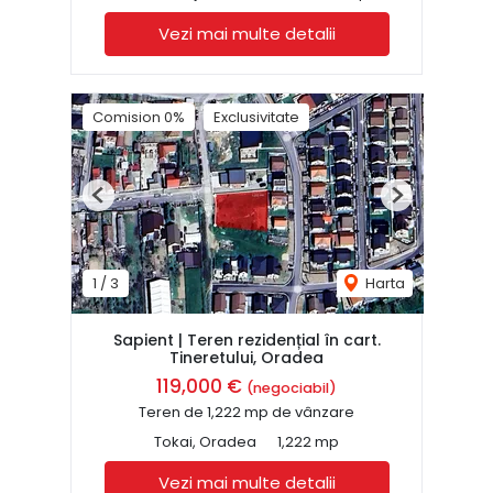
Vezi mai multe detalii
Comision 0%
Exclusivitate
Previous
Next
1
/
3
Harta
Sapient | Teren rezidențial în cart.
Tineretului, Oradea
119,000 €
(negociabil)
Teren de 1,222 mp de vânzare
Tokai, Oradea
1,222 mp
Vezi mai multe detalii