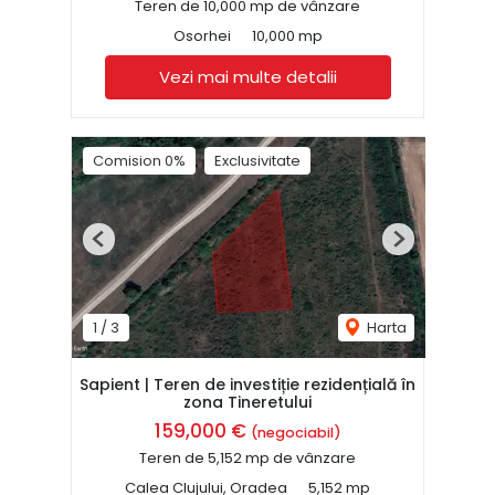
Teren de 10,000 mp de vânzare
Osorhei
10,000 mp
Vezi mai multe detalii
Comision 0%
Exclusivitate
Previous
Next
1
/
3
Harta
Sapient | Teren de investiție rezidențială în
zona Tineretului
159,000 €
(negociabil)
Teren de 5,152 mp de vânzare
Calea Clujului, Oradea
5,152 mp