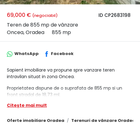
69,000 €
ID CP2683198
(negociabil)
Teren de 855 mp de vânzare
Oncea, Oradea
855 mp
WhatsApp
Facebook
Sapient imobiliare va propune spre vanzare teren
intravilan situat in zona Oncea.
Proprietatea dispune de o suprafata de 855 mp si un
front stradal de 18,73 ml.
Citește mai mult
Utilitati : apa,canalizare,curent electric.
Pretul propus este de 69.000 euro
Oferte imobiliare Oradea
Terenuri de vânzare Oradea