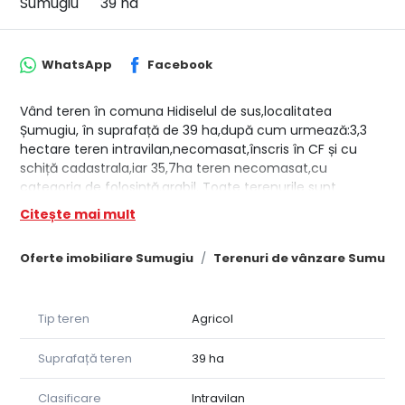
Sumugiu
39 ha
WhatsApp
Facebook
Vând teren în comuna Hidiselul de sus,localitatea
Șumugiu, în suprafață de 39 ha,după cum urmează:3,3
hectare teren intravilan,necomasat,înscris în CF și cu
schiță cadastrala,iar 35,7ha teren necomasat,cu
categoria de folosință,arabil. Toate terenurile sunt
înscrise în cartea funciară și cadastrate.Pretul este de
Citește mai mult
8000€/ha.
Oferte imobiliare Sumugiu
Terenuri de vânzare Sumugi
Tip teren
Agricol
Suprafață teren
39 ha
Clasificare
Intravilan