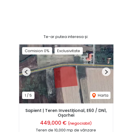
Te-ar putea interesa și:
Comision 0%
Exclusivitate
Previous
Next
1
/
5
Harta
Sapient | Teren Investițional, E60 / DN1,
Oșorhei
449,000 €
(negociabil)
Teren de 10,000 mp de vânzare