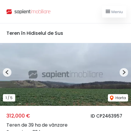
Meniu
Teren în Hidiselul de Sus
Previous
Nex
1
/
5
Harta
312,000 €
ID CP2463957
Teren de 39 ha de vânzare