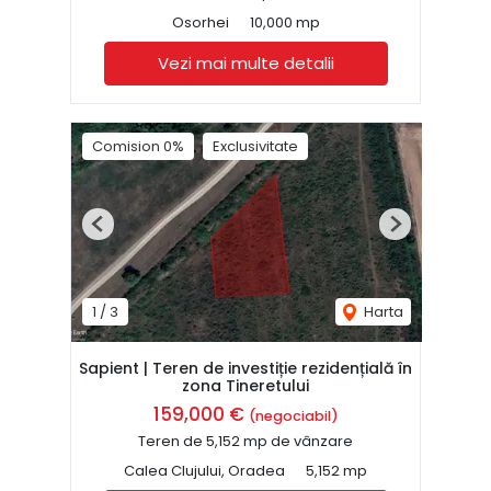
Osorhei
10,000 mp
Vezi mai multe detalii
Comision 0%
Exclusivitate
Previous
Next
1
/
3
Harta
Sapient | Teren de investiție rezidențială în
zona Tineretului
159,000 €
(negociabil)
Teren de 5,152 mp de vânzare
Calea Clujului, Oradea
5,152 mp