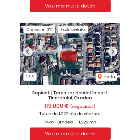
Vezi mai multe detalii
Comision 0%
Exclusivitate
Previous
Next
1
/
3
Harta
Sapient | Teren rezidențial în cart.
Tineretului, Oradea
119,000 €
(negociabil)
Teren de 1,222 mp de vânzare
Tokai, Oradea
1,222 mp
Vezi mai multe detalii