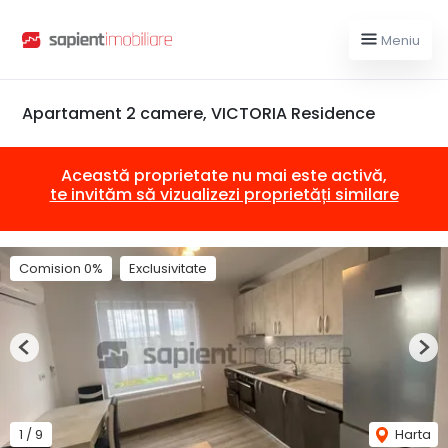
Meniu
Apartament 2 camere, VICTORIA Residence
Această proprietate nu mai este activă,
te invităm să vizualizezi proprietăți similare
Comision 0%
Exclusivitate
Previous
Nex
1
/
9
Harta