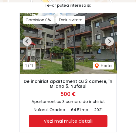
Te-ar putea interesa și:
Comision 0%
Exclusivitate
Previous
Next
1
/
11
Harta
De închiriat apartament cu 3 camere, în
Milano 5, Nufărul
500 €
Apartament cu 3 camere de închiriat
Nufarul, Oradea
64.51 mp
2021
Vezi mai multe detalii