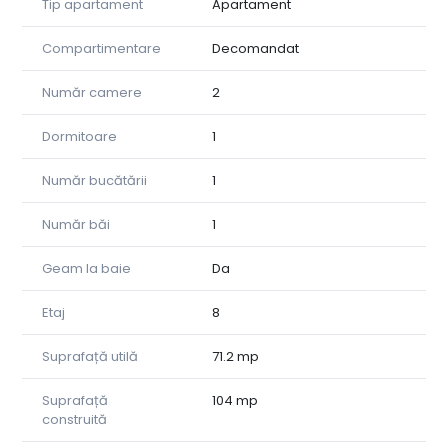
Tip apartament
Apartament
Dispune de 2 aparate de aer conditionat iar incalzirea
este de la Termoficare Oradea cu contorizare individuala
Compartimentare
Decomandat
a fiecarui apartament.
Utilat cu masina de spalat haine,masina de spalat
Număr camere
2
vase,cuptor electric,hota,frigider,televizor.
Dormitoare
1
De asemenea dispune de 1 loc de parcare situat la iesirea
din bloc.
Număr bucătării
1
Pretul de inchiriere propus de proprietar este de 470 euro
negociabil
Număr băi
1
Agentia noastra percepe un comision de 50%din rata
Geam la baie
Da
primei chirii.
Etaj
8
Suprafață utilă
71.2 mp
Suprafață
104 mp
construită