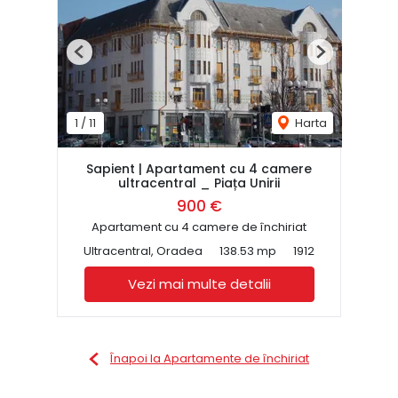
Previous
Next
1
/
11
Harta
Sapient | Apartament cu 4 camere
ultracentral _ Piața Unirii
900 €
Apartament cu 4 camere de închiriat
Ultracentral, Oradea
138.53 mp
1912
Vezi mai multe detalii
Înapoi la Apartamente de închiriat