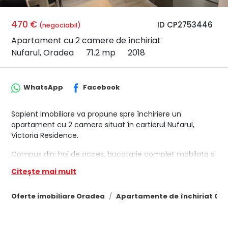
470 €
ID CP2753446
(negociabil)
Apartament cu 2 camere de închiriat
Nufarul, Oradea
71.2 mp
2018
WhatsApp
Facebook
Sapient Imobiliare va propune spre închiriere un
apartament cu 2 camere situat în cartierul Nufarul,
Victoria Residence.
Compus din: hol de acces, bucatarie complet mobilata si
utilata, living generos cu loc de luat masa, dressing,
Citește mai mult
dormitor, baie cu cada şi 2 balcoane.
Avand o suprafata de 104 mp construiți, 60 mp utili + 2
Oferte imobiliare Oradea
Apartamente de închiriat Or
balcoane de 10,9 mp si este situat la etajul 1 avand tripla
orientare
.