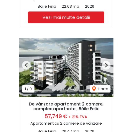
Baile Felix
22.63 mp
2026
Vezi mai multe detalii
Previous
Next
1
/
9
Harta
De vânzare apartament 2 camere,
complex aparthotel, Băile Felix
57,749 €
+ 21% TVA
Apartament cu 2 camere de vânzare
Baile Felix
26.47 mp
2026