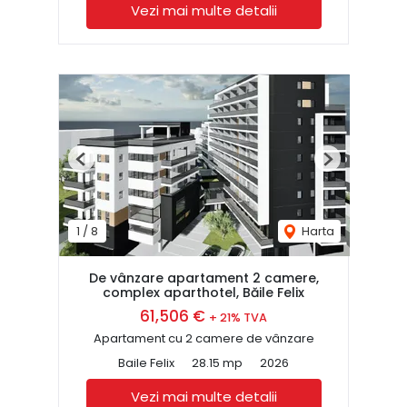
Vezi mai multe detalii
Previous
Next
1
/
8
Harta
De vânzare apartament 2 camere,
complex aparthotel, Băile Felix
61,506 €
+ 21% TVA
Apartament cu 2 camere de vânzare
Baile Felix
28.15 mp
2026
Vezi mai multe detalii