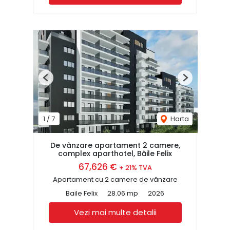
Previous
Next
1
/
7
Harta
De vânzare apartament 2 camere,
complex aparthotel, Băile Felix
67,626 €
+ 21% TVA
Apartament cu 2 camere de vânzare
Baile Felix
28.06 mp
2026
Vezi mai multe detalii