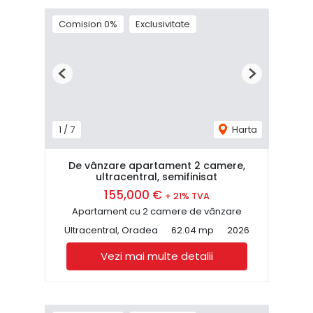
Comision 0%
Exclusivitate
Previous
Next
1
/
7
Harta
De vânzare apartament 2 camere,
ultracentral, semifinisat
155,000 €
+ 21% TVA
Apartament cu 2 camere de vânzare
Ultracentral, Oradea
62.04 mp
2026
Vezi mai multe detalii