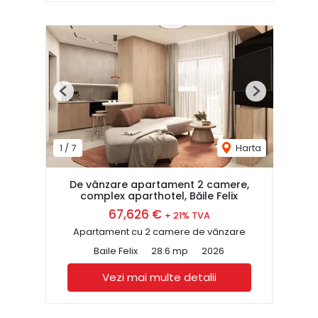
Previous
Next
1
/
7
Harta
De vânzare apartament 2 camere,
complex aparthotel, Băile Felix
67,626 €
+ 21% TVA
Apartament cu 2 camere de vânzare
Baile Felix
28.6 mp
2026
Vezi mai multe detalii