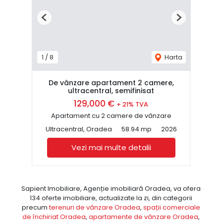
Previous
Next
1
/
8
Harta
De vânzare apartament 2 camere,
ultracentral, semifinisat
129,000 €
+ 21% TVA
Apartament cu 2 camere de vânzare
Ultracentral, Oradea
58.94 mp
2026
Vezi mai multe detalii
Sapient Imobiliare, Agenție imobiliară Oradea, va ofera
134 oferte imobiliare, actualizate la zi, din categorii
precum
terenuri de vânzare Oradea
,
spații comerciale
de închiriat Oradea
,
apartamente de vânzare Oradea
,