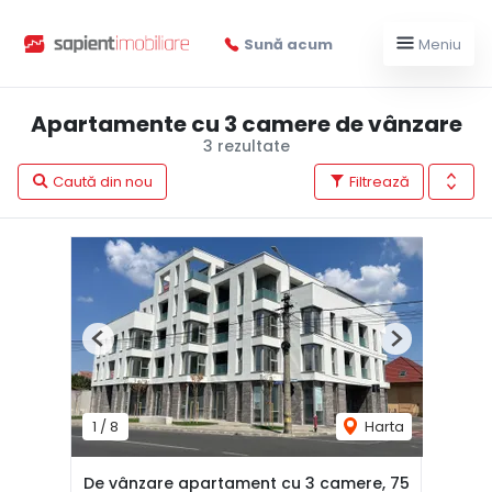
Sună acum
Meniu
Apartamente cu 3 camere de vânzare
3 rezultate
Caută din nou
Filtrează
Previous
Next
1
/
8
Harta
De vânzare apartament cu 3 camere, 75