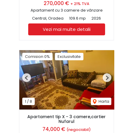
270,000 €
+ 21% TVA
Apartament cu 3 camere de vânzare
Central, Oradea
109.6 mp
2026
Vezi mai multe detalii
Comision 0%
Exclusivitate
Previous
Next
1
/
8
Harta
Apartament tip X - 3 camere,cartier
Nufarul
74,000 €
(negociabil)