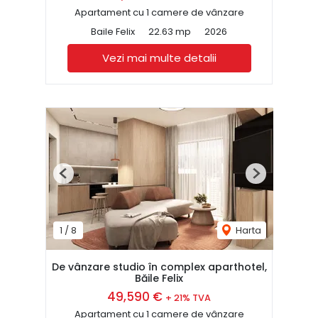
Apartament cu 1 camere de vânzare
Baile Felix
22.63 mp
2026
Vezi mai multe detalii
Previous
Next
1
/
8
Harta
De vânzare studio în complex aparthotel,
Băile Felix
49,590 €
+ 21% TVA
Apartament cu 1 camere de vânzare