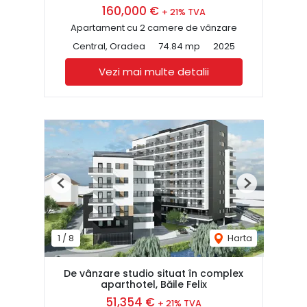
160,000 €
+ 21% TVA
Apartament cu 2 camere de vânzare
Central, Oradea
74.84 mp
2025
Vezi mai multe detalii
Previous
Next
1
/
8
Harta
De vânzare studio situat în complex
aparthotel, Băile Felix
51,354 €
+ 21% TVA