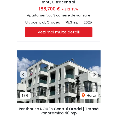
mpu, ultracentral
188,700 €
+ 21% TVA
Apartament cu 3 camere de vânzare
Ultracentral, Oradea
75.3 mp
2025
Vezi mai multe detalii
Previous
Next
1
/
6
Harta
Penthouse NOU în Centrul Oradei | Terasă
Panoramică 40 mp