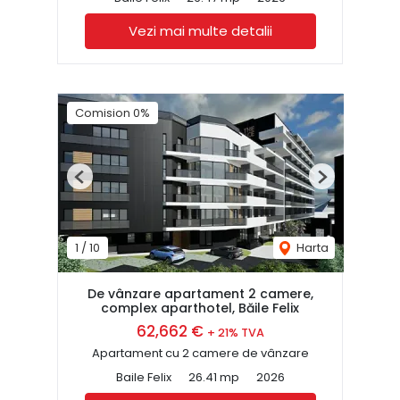
Vezi mai multe detalii
Comision 0%
Previous
Next
1
/
10
Harta
De vânzare apartament 2 camere,
complex aparthotel, Băile Felix
62,662 €
+ 21% TVA
Apartament cu 2 camere de vânzare
Baile Felix
26.41 mp
2026