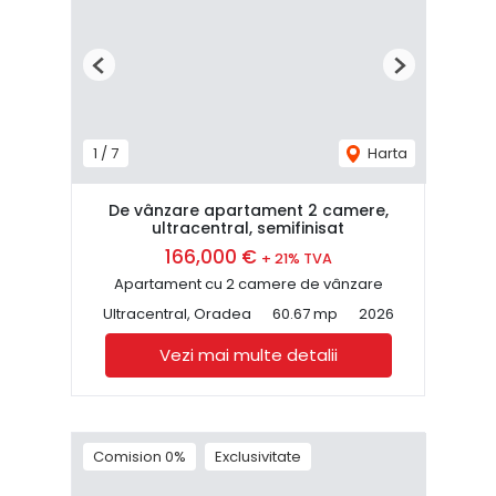
Previous
Next
1
/
7
Harta
De vânzare apartament 2 camere,
ultracentral, semifinisat
166,000 €
+ 21% TVA
Apartament cu 2 camere de vânzare
Ultracentral, Oradea
60.67 mp
2026
Vezi mai multe detalii
Comision 0%
Exclusivitate