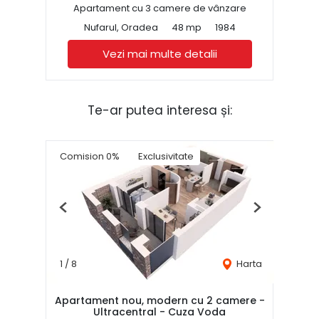
Apartament cu 3 camere de vânzare
Nufarul, Oradea
48 mp
1984
Vezi mai multe detalii
Te-ar putea interesa și:
Comision 0%
Exclusivitate
Previous
Next
1
/
8
Harta
Apartament nou, modern cu 2 camere -
Ultracentral - Cuza Voda