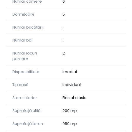
Număr camere
6
Dormitoare
5
Număr bucătării
1
Număr băi
1
Număr locuri
2
parcare
Disponibilitate
Imediat
Tip casă
Individual
Stare interior
Finisat clasic
Suprafață utilă
200 mp
Suprafață teren
950 mp