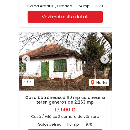
Calea Aradului, Oradea
74 mp
1979
Vezi mai multe detalii
Previous
Next
1
/
4
Harta
Casa bătrânească 110 mp cu anexe si
teren generos de 2.263 mp
17,500 €
Casă / Vilă cu 2 camere de vânzare
Galospetreu
110 mp
1970