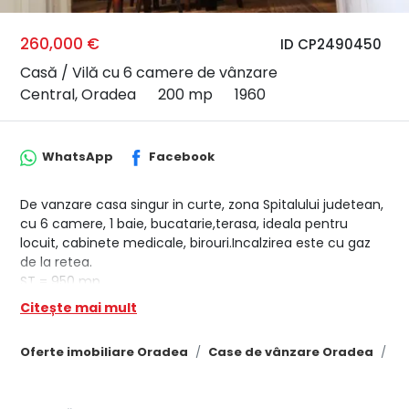
260,000 €
ID CP2490450
Casă / Vilă cu 6 camere de vânzare
Central, Oradea
200 mp
1960
WhatsApp
Facebook
De vanzare casa singur in curte, zona Spitalului judetean,
cu 6 camere, 1 baie, bucatarie,terasa, ideala pentru
locuit, cabinete medicale, birouri.Incalzirea este cu gaz
de la retea.
ST = 950 mp
SC =260 mp
Citește mai mult
SU = 200 mp
Pret 260000 eur neg.
Oferte imobiliare Oradea
Case de vânzare Oradea
Ca
Tel.0722 700354