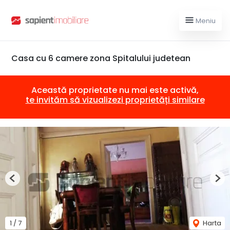
Meniu
Casa cu 6 camere zona Spitalului judetean
Această proprietate nu mai este activă,
te invităm să vizualizezi proprietăți similare
Previous
Nex
1
/
7
Harta