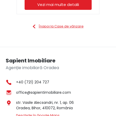
Vezi mai multe detalii
Înapoi la Case de vânzare
Sapient Imobiliare
Agenție imobiliară Oradea
+40 (721) 204 727
office@sapientimobiliare.com
str. Vasile Alecsandri, nr. 1, ap. 06
Oradea, Bihor, 410072, România
Deschide în Google Maps