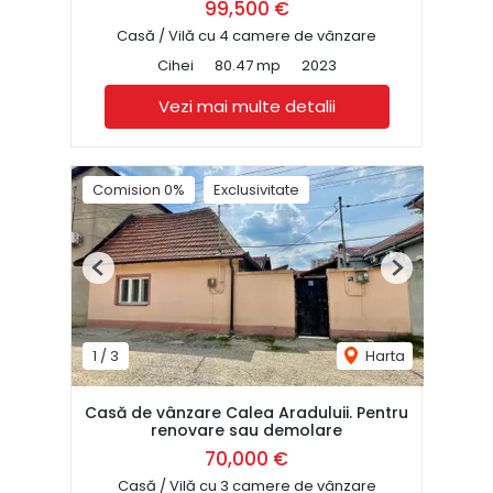
99,500 €
Casă / Vilă cu 4 camere de vânzare
Cihei
80.47 mp
2023
Vezi mai multe detalii
Comision 0%
Exclusivitate
Previous
Next
1
/
3
Harta
Casă de vânzare Calea Araduluii. Pentru
renovare sau demolare
70,000 €
Casă / Vilă cu 3 camere de vânzare