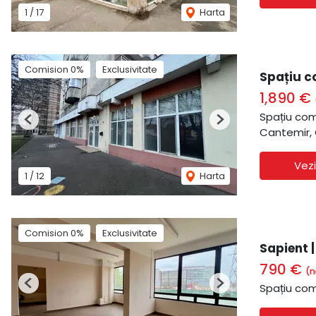
1
/
17
Harta
Comision 0%
Exclusivitate
Spațiu c
1,890 €
Spațiu com
Previous
Next
Cantemir,
Vezi
1
/
12
Harta
Comision 0%
Exclusivitate
Sapient 
790 €
(n
Spațiu com
Previous
Next