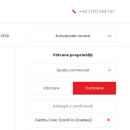
+40 (721) 204 727
tate
Actualizate recent
Filtrare proprietăți
Spațiu comercial
Vânzare
Închiriere
Centru Civic (zonă în Oradea)