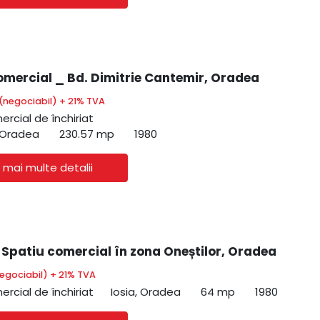
omercial _ Bd. Dimitrie Cantemir, Oradea
(negociabil) + 21% TVA
ercial de închiriat
 Oradea
230.57 mp
1980
 mai multe detalii
| Spatiu comercial în zona Oneștilor, Oradea
egociabil) + 21% TVA
ercial de închiriat
Iosia, Oradea
64 mp
1980