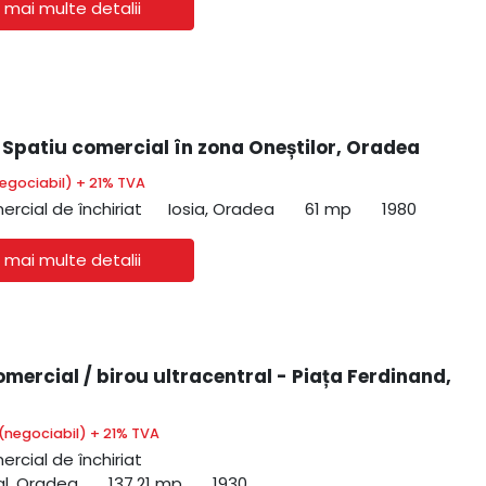
 mai multe detalii
| Spatiu comercial în zona Oneștilor, Oradea
egociabil) + 21% TVA
ercial de închiriat
Iosia, Oradea
61 mp
1980
 mai multe detalii
mercial / birou ultracentral - Piața Ferdinand,
(negociabil) + 21% TVA
ercial de închiriat
al, Oradea
137.21 mp
1930