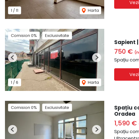
Vezi
1
/
11
Harta
Comision 0%
Exclusivitate
Sapient 
750 €
(n
Spațiu com
Previous
Next
Vezi
1
/
6
Harta
Spațiu co
Comision 0%
Exclusivitate
Oradea
1,590 €
Spațiu com
Previous
Next
Ultracentr