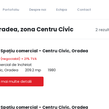
Portofoliu
Despre noi
Echipa
Contact
Oradea, zona Centru Civic
2 rezul
| Spațiu comercial – Centru Civic, Oradea
€
(negociabil) + 21% TVA
ercial de închiriat
ic, Oradea
209.2 mp
1980
 mai multe detalii
| Spațiu comercial – Centru Civic, Oradea