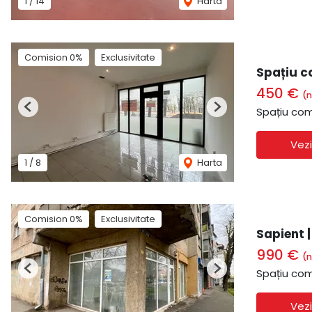
1
/
14
Harta
Comision 0%
Exclusivitate
Spațiu c
450 €
(n
Spațiu com
Previous
Next
Vezi
1
/
8
Harta
Comision 0%
Exclusivitate
Sapient 
990 €
(n
Spațiu com
Previous
Next
Vezi