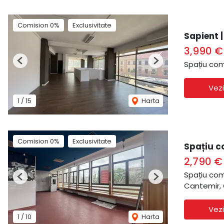
Comision 0%
Exclusivitate
Sapient 
3,990 
Spațiu com
Previous
Next
Vezi
1
/
15
Harta
Comision 0%
Exclusivitate
Spațiu c
2,790 
Spațiu com
Previous
Next
Cantemir,
Vezi
1
/
10
Harta