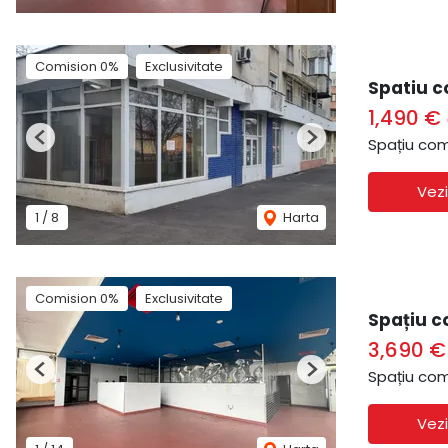
Comision 0%
Exclusivitate
Spatiu c
1,490 €
Spațiu com
Previous
Next
Vezi
1
/
8
Harta
Comision 0%
Exclusivitate
Spațiu c
3,690 
Spațiu com
Previous
Next
Vezi