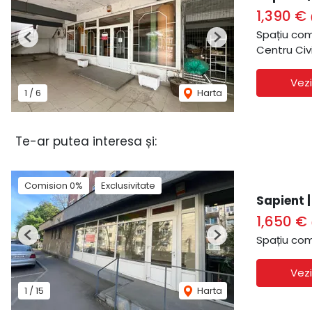
1,390 €
Spațiu com
Previous
Next
Centru Civ
Vezi
1
/
6
Harta
Te-ar putea interesa și:
Comision 0%
Exclusivitate
Sapient |
1,650 €
Spațiu com
Previous
Next
Vezi
1
/
15
Harta