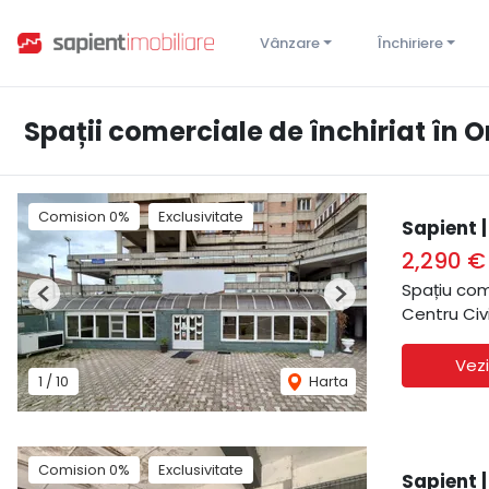
Vânzare
Închiriere
Spații comerciale de închiriat în 
Comision 0%
Exclusivitate
Sapient 
2,290 
Spațiu com
Previous
Next
Centru Civ
Vezi
1
/
10
Harta
Comision 0%
Exclusivitate
Sapient 