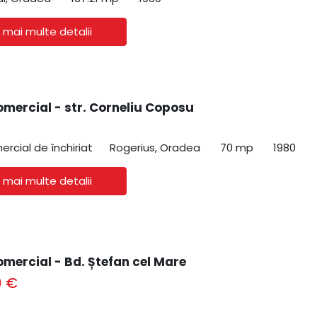
 mai multe detalii
omercial - str. Corneliu Coposu
ercial de închiriat
Rogerius, Oradea
70 mp
1980
 mai multe detalii
omercial - Bd. Ștefan cel Mare
0 €