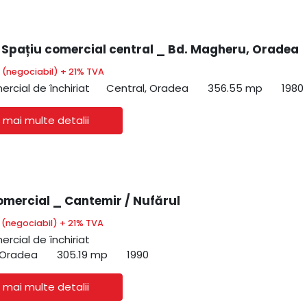
| Spațiu comercial central _ Bd. Magheru, Oradea
€
(negociabil) + 21% TVA
ercial de închiriat
Central, Oradea
356.55 mp
1980
 mai multe detalii
omercial _ Cantemir / Nufărul
€
(negociabil) + 21% TVA
ercial de închiriat
 Oradea
305.19 mp
1990
 mai multe detalii