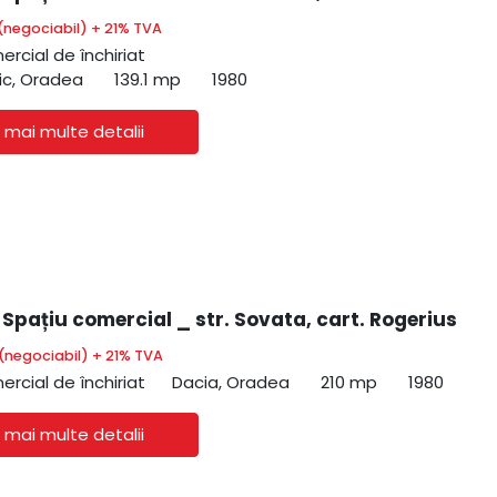
(negociabil) + 21% TVA
ercial de închiriat
ic, Oradea
139.1 mp
1980
 mai multe detalii
 Spațiu comercial _ str. Sovata, cart. Rogerius
(negociabil) + 21% TVA
ercial de închiriat
Dacia, Oradea
210 mp
1980
 mai multe detalii