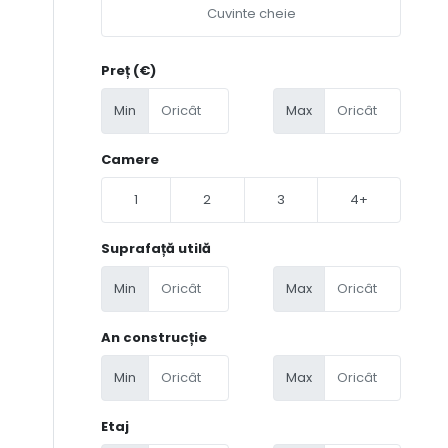
Preț (€)
Min
Max
Camere
1
2
3
4+
Suprafață utilă
Min
Max
An construcție
Min
Max
Etaj