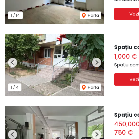
Vezi
1
/
14
Harta
Spațiu c
1,000 €
Spațiu com
Previous
Next
Vezi
1
/
4
Harta
Spațiu c
450,00
750 €
Previous
Next