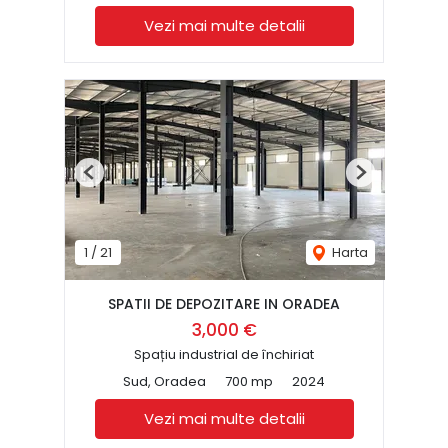
Vezi mai multe detalii
Previous
Next
1
/
21
Harta
SPATII DE DEPOZITARE IN ORADEA
3,000 €
Spațiu industrial de închiriat
Sud, Oradea
700 mp
2024
Vezi mai multe detalii