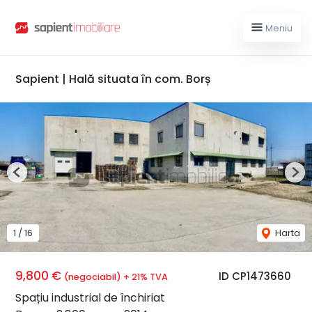
Meniu
Sapient | Hală situata în com. Borș
Previous
Nex
1
/
16
Harta
9,800 €
ID CP1473660
(negociabil) + 21% TVA
Spațiu industrial de închiriat