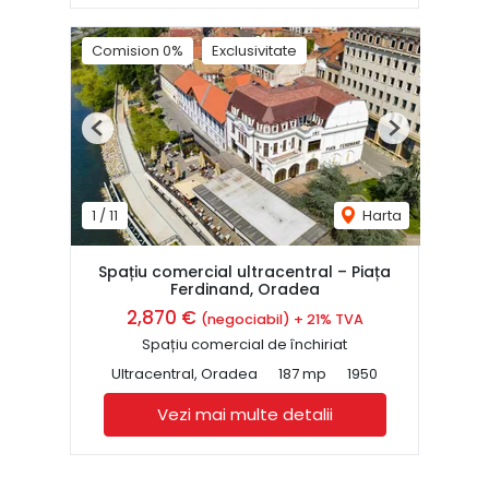
Comision 0%
Exclusivitate
Previous
Next
1
/
11
Harta
Spațiu comercial ultracentral – Piața
Ferdinand, Oradea
2,870 €
(negociabil) + 21% TVA
Spațiu comercial de închiriat
Ultracentral, Oradea
187 mp
1950
Vezi mai multe detalii