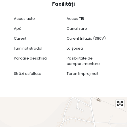
Facilități
Acces auto
Acces TIR
Apă
Canalizare
Curent
Curent trifazic (380V)
Iluminat stradal
La șosea
Parcare deschisă
Posibilitate de
compartimentare
Străzi asfaltate
Teren împrejmuit