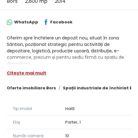
Bors
2,800 mp
2014
WhatsApp
Facebook
Oferim spre închiriere un depozit nou, situat în zona
Sântion, poziționat strategic pentru activități de
depozitare, logistică, producție ușoară, distribuție, e-
commerce, precum și pentru sediu firmă cu spațiu de
depozitare.
Citește mai mult
Imobilul are o suprafață totală de 2.800 mp, cu o înălțime
utilă de 9 m, fiind optimizat pentru fluxuri logistice
Oferte imobiliare Bors
Spații industriale de închiriat Bor
eficiente. Proprietatea dispune de două rampe TIR pentru
încărcare/descărcare, spații de birouri, apartament de
serviciu, vestiare, grupuri sanitare, dușuri și zonă dedicată
pentru servirea mesei. Curtea este generoasă, permițând
Tip imobil
Hală
parcarea și manevrarea facilă a autovehiculelor de mare
tonaj.
Etaj
Parter, 1
Preț de închiriere: 3,5 €/mp.
Număr camere
10