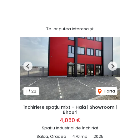
Te-ar putea interesa și:
Previous
Next
1
/
22
Harta
Închiriere spațiu mixt – Hală | Showroom |
Birouri
4,050 €
Spațiu industrial de închiriat
Salca, Oradea
470 mp
2025