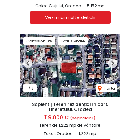
Calea Clujului, Oradea
5,152 mp
Vezi mai multe detalii
Comision 0%
Exclusivitate
Previous
Next
1
/
3
Harta
Sapient | Teren rezidențial în cart.
Tineretului, Oradea
119,000 €
(negociabil)
Teren de 1,222 mp de vânzare
Tokai, Oradea
1,222 mp