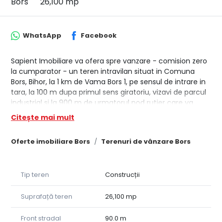
Bors
26,100 mp
WhatsApp
Facebook
Sapient Imobiliare va ofera spre vanzare - comision zero
la cumparator - un teren intravilan situat in Comuna
Bors, Bihor, la 1 km de Vama Bors 1, pe sensul de intrare in
tara, la 100 m dupa primul sens giratoriu, vizavi de parcul
industrial si la 900 m de urmatorul nod rutier care va
face legatura intre Vama Bors 2, Autostrada A3, centura
Citește mai mult
orasului Oradea, precum si Drumul Express Oradea -
Arad.
Oferte imobiliare Bors
Terenuri de vânzare Bors
Terenul are un front stradal la E60 de 94 m liniari si la un
alt drum secundar de 40 m liniari. Suprafata terenului
esre 26.100 mp.
Tip teren
Construcții
Dispune de urmatoarele utilitati: apa prin foraj propriu la o
adancime de 70 m, curent si gaz la limita proprietatii.
Conform certificatului de urbanism, terenul este pretabil
Suprafață teren
26,100 mp
pentru constructii comerciale si industriale.
Front stradal
90.0 m