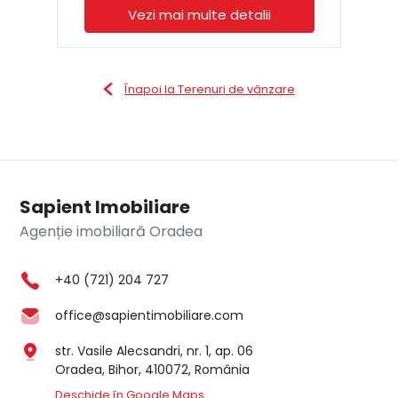
Vezi mai multe detalii
Înapoi la Terenuri de vânzare
Sapient Imobiliare
Agenție imobiliară Oradea
+40 (721) 204 727
office@sapientimobiliare.com
str. Vasile Alecsandri, nr. 1, ap. 06
Oradea, Bihor, 410072, România
Deschide în Google Maps