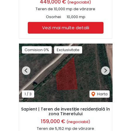
449,000 €
(negociabil)
Teren de 10,000 mp de vânzare
Osorhei
10,000 mp
Vezi mai multe detalii
Comision 0%
Exclusivitate
Previous
Next
1
/
3
Harta
Sapient | Teren de investiție rezidențială în
zona Tineretului
159,000 €
(negociabil)
Teren de 5,152 mp de vânzare