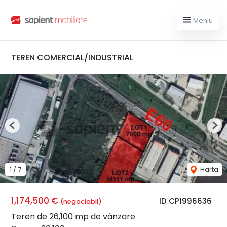
Meniu
TEREN COMERCIAL/INDUSTRIAL
Previous
Nex
1
/
7
Harta
1,174,500 €
ID CP1996636
(negociabil)
Teren de 26,100 mp de vânzare