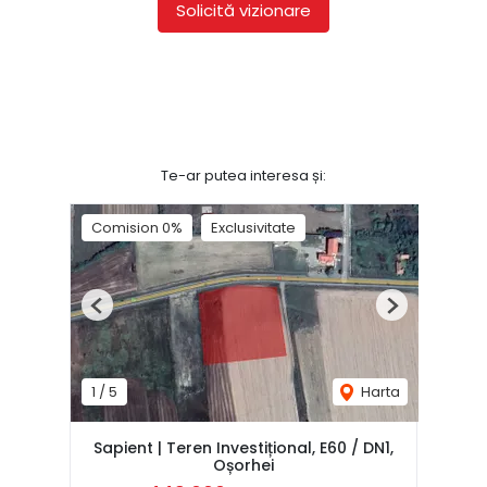
Solicită vizionare
Te-ar putea interesa și:
Comision 0%
Exclusivitate
Previous
Next
1
/
5
Harta
Sapient | Teren Investițional, E60 / DN1,
Oșorhei