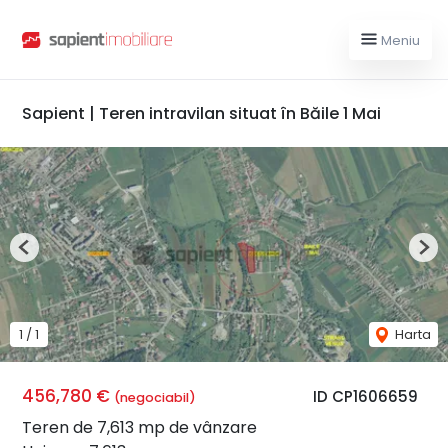
Meniu
Sapient | Teren intravilan situat în Băile 1 Mai
Previous
Nex
1
/
1
Harta
456,780 €
ID CP1606659
(negociabil)
Teren de 7,613 mp de vânzare