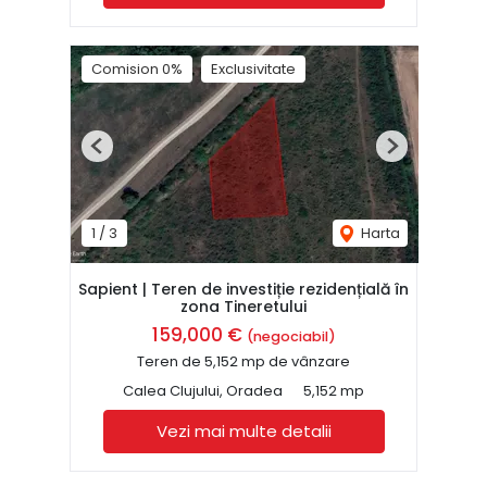
Comision 0%
Exclusivitate
Previous
Next
1
/
3
Harta
Sapient | Teren de investiție rezidențială în
zona Tineretului
159,000 €
(negociabil)
Teren de 5,152 mp de vânzare
Calea Clujului, Oradea
5,152 mp
Vezi mai multe detalii