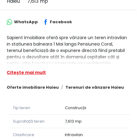
Haieu
7,613 mp
WhatsApp
Facebook
Sapient Imobiliare oferă spre vânzare un teren intravilan
in statiunea balneara 1 Mai langa Pensiunea Coral,
terenul beneficiază de o expunere directă fiind pretabil
pentru o dezvoltare atât în domeniul ospitalier cât și
pentru alte funcțiuni comerciale sau rezidențiale.
Citește mai mult
Pret: 60 euro mp negociabil
Suprafata totala: 7613 mp
Oferte imobiliare Haieu
Terenuri de vânzare Haieu
De asemenea, ca utilități sunt prezente la limita de
proprietate rețeaua de apă curentă, de canalizare și de
electricitate. Accesul auto se face din drum asfaltat.
Tip teren
Construcții
Cu o experiență de peste 20 de ani pe piață, agenția
Sapient Imobiliare, parte a Sapient Group, oferă clienților
Suprafață teren
7,613 mp
mai multe servicii printre care intermediere imobile,
consultanță investiții imobiliare, servicii de evaluare,
Clasificare
Intravilan