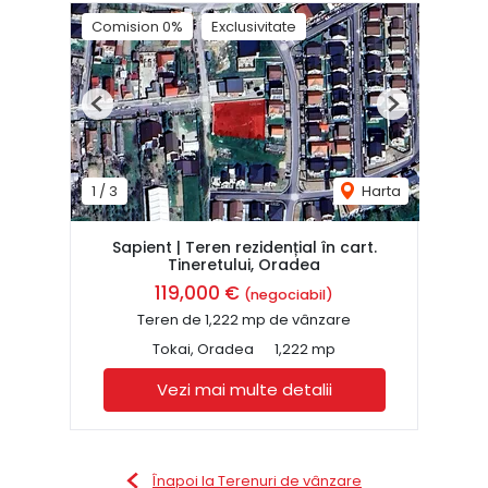
Comision 0%
Exclusivitate
Previous
Next
1
/
3
Harta
Sapient | Teren rezidențial în cart.
Tineretului, Oradea
119,000 €
(negociabil)
Teren de 1,222 mp de vânzare
Tokai, Oradea
1,222 mp
Vezi mai multe detalii
Înapoi la Terenuri de vânzare