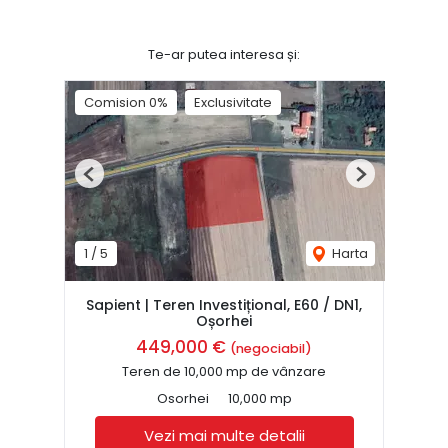
Te-ar putea interesa și:
Comision 0%
Exclusivitate
Previous
Next
1
/
5
Harta
Sapient | Teren Investițional, E60 / DN1,
Oșorhei
449,000 €
(negociabil)
Teren de 10,000 mp de vânzare
Osorhei
10,000 mp
Vezi mai multe detalii