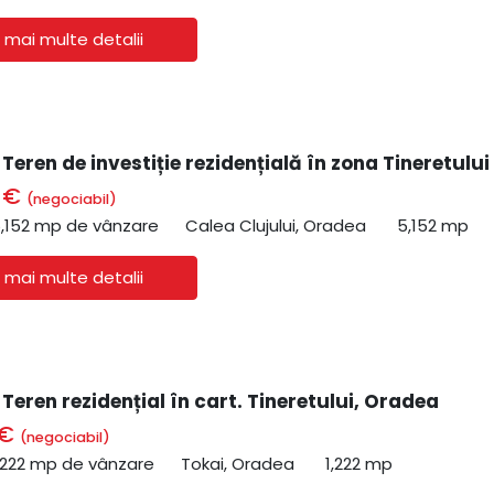
 mai multe detalii
 Teren de investiție rezidențială în zona Tineretului
0 €
(negociabil)
,152 mp de vânzare
Calea Clujului, Oradea
5,152 mp
 mai multe detalii
 Teren rezidențial în cart. Tineretului, Oradea
 €
(negociabil)
,222 mp de vânzare
Tokai, Oradea
1,222 mp