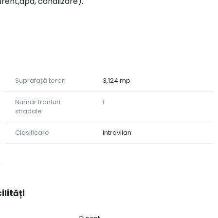
curent,apa, canalizare).
Suprafață teren
3,124 mp
Număr fronturi
1
stradale
Clasificare
Intravilan
ilități