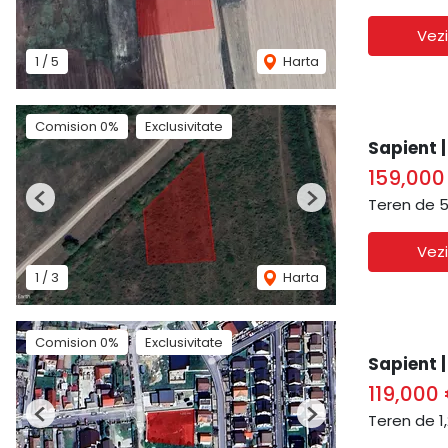
Vezi
1
/
5
Harta
Comision 0%
Exclusivitate
Sapient |
159,00
Teren de 5
Previous
Next
Vezi
1
/
3
Harta
Comision 0%
Exclusivitate
Sapient |
119,000
Teren de 1
Previous
Next