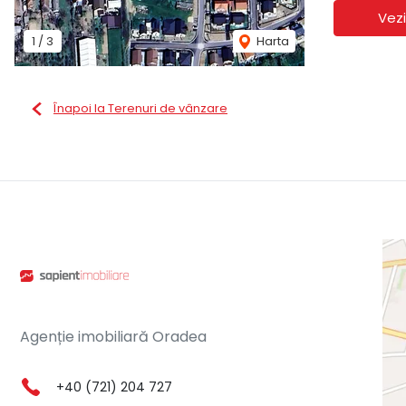
Vezi
1
/
3
Harta
Înapoi la Terenuri de vânzare
Agenție imobiliară Oradea
+40 (721) 204 727