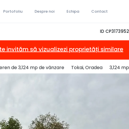
Portofoliu
Despre noi
Echipa
Contact
ID CP3173952
te invităm să vizualizezi proprietăți similare
eren de 3,124 mp de vânzare
Tokai, Oradea
3,124 mp