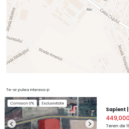
Te-ar putea interesa și:
Comision 0%
Exclusivitate
Sapient |
449,00
Teren de 1
Previous
Next