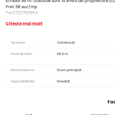
stradal 56 m. Utilitatile sunt la limita de proprietate.(
Pret 58 eur/mp
Tel.0722700354
Citește mai mult
Tip teren
Construcții
Front stradal
56.0 m
Deschidere la
Drum principal
Disponibilitate
Imediat
Fac