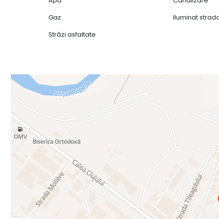
Apă
Canalizare
Gaz
Iluminat strad
Străzi asfaltate