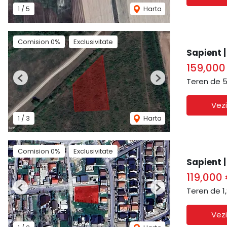
1
/
5
Harta
Comision 0%
Exclusivitate
Sapient |
159,00
Teren de 5
Previous
Next
Vezi
1
/
3
Harta
Comision 0%
Exclusivitate
Sapient |
119,000
Teren de 1
Previous
Next
Vezi