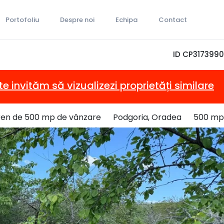
Portofoliu
Despre noi
Echipa
Contact
ID CP3173990
te invităm să vizualizezi proprietăți similare
ren de 500 mp de vânzare
Podgoria, Oradea
500 mp