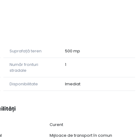
Suprafață teren
500 mp
Număr fronturi
1
stradale
Disponibilitate
Imediat
ilități
Curent
al
Mijloace de transport în comun