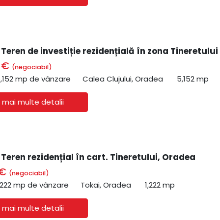
 Teren de investiție rezidențială în zona Tineretului
0 €
(negociabil)
,152 mp de vânzare
Calea Clujului, Oradea
5,152 mp
 mai multe detalii
 Teren rezidențial în cart. Tineretului, Oradea
 €
(negociabil)
,222 mp de vânzare
Tokai, Oradea
1,222 mp
 mai multe detalii