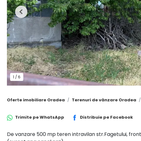
Previous
1
/
6
Oferte imobiliare Oradea
Terenuri de vânzare Oradea
Trimite pe
WhatsApp
Distribuie pe
Facebook
De vanzare 500 mp teren intravilan str.Fagetului, front s