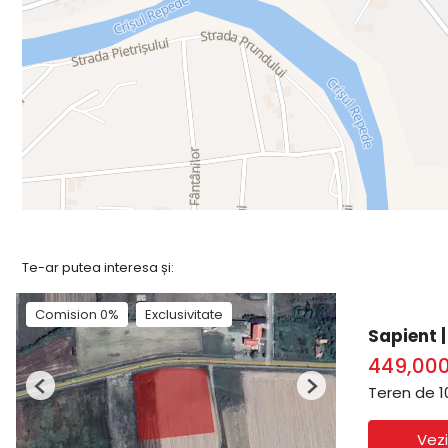
Te-ar putea interesa și:
Comision 0%
Exclusivitate
Sapient |
449,00
Teren de 1
Previous
Next
Vezi