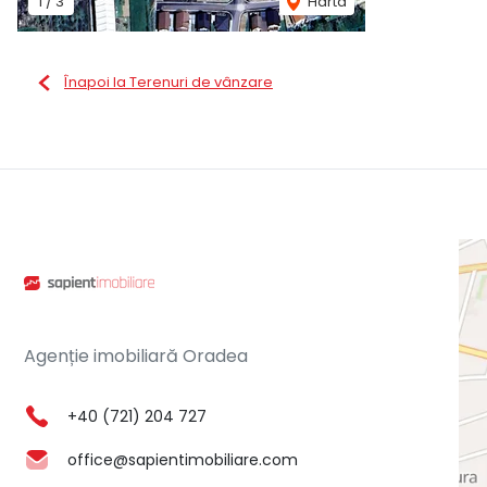
1
/
3
Harta
Înapoi la Terenuri de vânzare
Agenție imobiliară Oradea
+40 (721) 204 727
office@sapientimobiliare.com