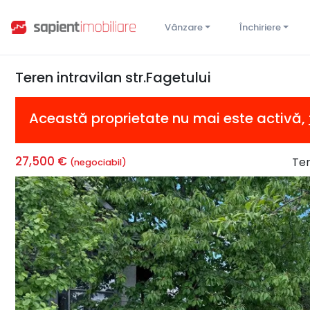
Vânzare
Închiriere
Teren intravilan str.Fagetului
Această proprietate nu mai este activă,
27,500 €
Te
(negociabil)