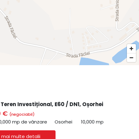
 Teren Investițional, E60 / DN1, Oșorhei
0 €
(negociabil)
0,000 mp de vânzare
Osorhei
10,000 mp
 mai multe detalii