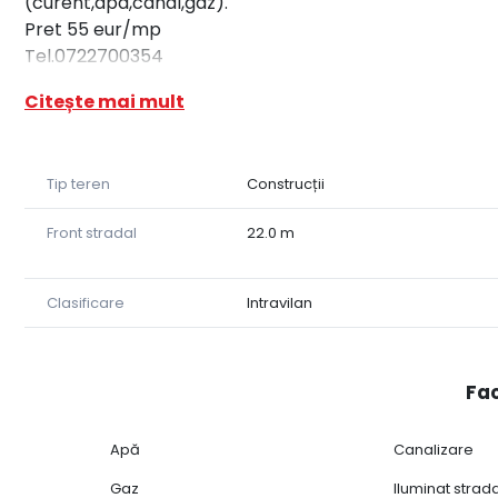
(curent,apa,canal,gaz).
Pret 55 eur/mp
Tel.0722700354
Citește mai mult
Tip teren
Construcții
Front stradal
22.0 m
Clasificare
Intravilan
Fac
Apă
Canalizare
Gaz
Iluminat strad