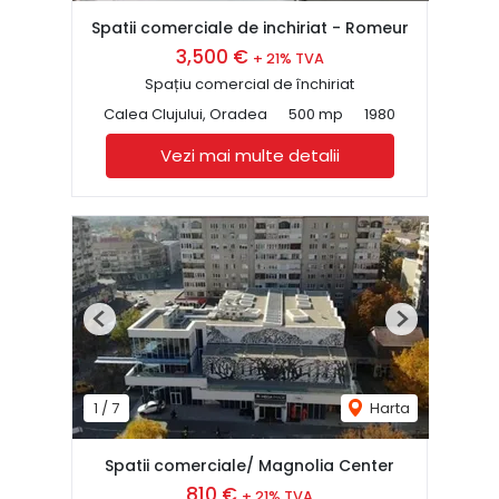
Spatii comerciale de inchiriat - Romeur
3,500 €
+ 21% TVA
Spațiu comercial de închiriat
Calea Clujului, Oradea
500 mp
1980
Vezi mai multe detalii
Previous
Next
1
/
7
Harta
Spatii comerciale/ Magnolia Center
810 €
+ 21% TVA