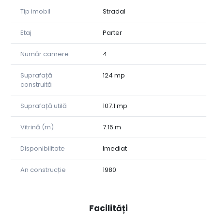
Prețul de închiriere este de 990 EUR + TVA, negociabil.
Tip imobil
Stradal
Spațiul are o suprafață utilă de 107,10 mp, fiind pretabil
Etaj
Parter
pentru o varietate de activități comerciale sau de servicii.
De asemenea, există posibilitatea de a extinde suprafața
Număr camere
4
prin conectarea cu unitatea vecină, obținând astfel un
spațiu total de aproximativ 210 mp.
Suprafață
124 mp
construită
Cu o experiență de peste 25 de ani pe piața imobiliară,
Sapient Imobiliare, parte a Sapient Group, oferă clienților
Suprafață utilă
107.1 mp
servicii integrate: intermediere imobiliară, consultanță
investițională, evaluare, marketing, administrare de
proprietăți, consultanță tehnică, juridică și servicii de
Vitrină (m)
7.15 m
traducere.
Disponibilitate
Imediat
Pentru mai multe informații sau pentru a programa o
vizionare, vă invităm să ne contactați la numărul de
An construcție
1980
telefon +40 (728) 115 432.
Facilități