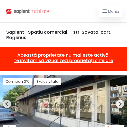
Meniu
Sapient | Spațiu comercial _ str. Sovata, cart.
Rogerius
Această proprietate nu mai este activă,
te invităm să vizualizezi proprietăți similare
Comision 0%
Exclusivitate
Previous
Nex