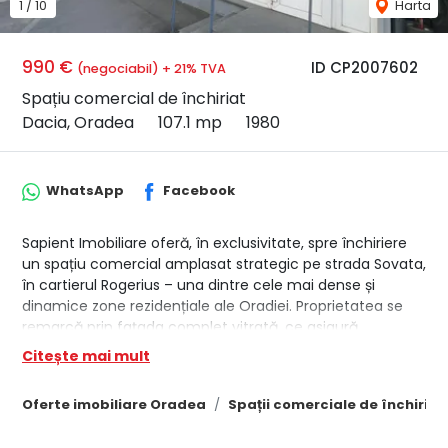
1
/
10
Harta
990 €
ID CP2007602
(negociabil) + 21% TVA
Spațiu comercial de închiriat
Dacia, Oradea
107.1 mp
1980
WhatsApp
Facebook
Sapient Imobiliare oferă, în exclusivitate, spre închiriere
un spațiu comercial amplasat strategic pe strada Sovata,
în cartierul Rogerius – una dintre cele mai dense și
dinamice zone rezidențiale ale Oradiei. Proprietatea se
remarcă prin fațada complet vitrată, ce asigură
vizibilitate excelentă și expunere către fluxul intens de
Citește mai mult
pietoni și trafic auto. În imediata proximitate se regăsesc
unități comerciale consacrate precum Profi, Mega
Oferte imobiliare Oradea
Spații comerciale de închiria
Image, Fornetti, dar și un punct Digi, ceea ce garantează
o zonă cu vad comercial consolidat.