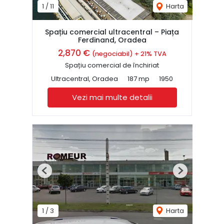
1
/
11
Harta
Spațiu comercial ultracentral – Piața
Ferdinand, Oradea
2,870 €
(negociabil) + 21% TVA
Spațiu comercial de închiriat
Ultracentral, Oradea
187 mp
1950
Vezi mai multe detalii
Previous
Next
1
/
3
Harta